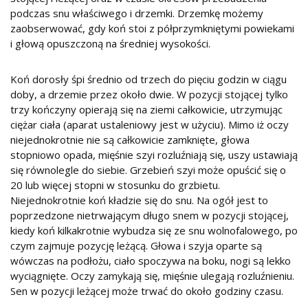
podczas snu właściwego i drzemki. Drzemkę możemy
zaobserwować, gdy koń stoi z półprzymkniętymi powiekami
i głową opuszczoną na średniej wysokości.
Koń dorosły śpi średnio od trzech do pięciu godzin w ciągu
doby, a drzemie przez około dwie. W pozycji stojącej tylko
trzy kończyny opierają się na ziemi całkowicie, utrzymując
ciężar ciała (aparat ustaleniowy jest w użyciu). Mimo iż oczy
niejednokrotnie nie są całkowicie zamknięte, głowa
stopniowo opada, mięśnie szyi rozluźniają się, uszy ustawiają
się równolegle do siebie. Grzebień szyi może opuścić się o
20 lub więcej stopni w stosunku do grzbietu.
Niejednokrotnie koń kładzie się do snu. Na ogół jest to
poprzedzone nietrwającym długo snem w pozycji stojącej,
kiedy koń kilkakrotnie wybudza się ze snu wolnofalowego, po
czym zajmuje pozycję leżącą. Głowa i szyja oparte są
wówczas na podłożu, ciało spoczywa na boku, nogi są lekko
wyciągnięte. Oczy zamykają się, mięśnie ulegają rozluźnieniu.
Sen w pozycji leżącej może trwać do około godziny czasu.