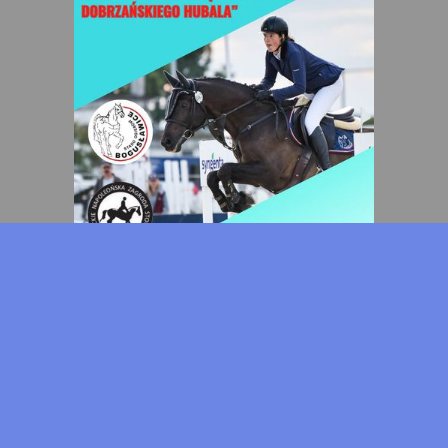
DODAJ OGŁOSZENIE
add
Kontakt
Prenumerata
Kalendarz