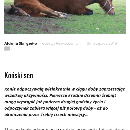
Aldona Skirgiełło
(redakcja@swiatkoni.pl)
05 listopada 2019
0
Koński sen
Konie odpoczywają wielokrotnie w ciągu doby zaprzestając
wszelkiej aktywności. Pierwsze krótkie drzemki źrebiąt
mogą wystąpić już podczas drugiej godziny życia i
odpoczynek zabiera więcej niż połowę doby - aż do
ukończenia przez źrebię trzech miesięcy...
Starsze konie odpoczywają częściej w pozycji stojącej, dzięki