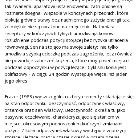
tak zwanemu aparatowi ustaleniowemu: zatrudnione są
rozmaite ścięgna i więzadła w kończynach przednich, które
blokują główne stawy bez nadmiernego zużycia energii tak,
że mięśnie nie są narażone na zmęczenie. Natomiast
receptory w kończynach tylnych umożliwiają koniowi
rozluźnienie podczas pozycji stojącej bez ryzyka utracenia
równowagi. Sen na stojąco ma swoje zalety: nie tylko
umożliwia szybką ucieczkę podczas zagrożenia, lecz również
nie powoduje zaburzeń krążenia, które mogą mieć miejsce
podczas odpoczynku w pozycji leżącej. Cykl snu konia jest
polifazowy - w ciągu 24 godzin występuje więcej niż jeden
jego okres.
Frazer (1983) wyszczególnia cztery elementy składające się
na stan odpoczynku: bezczynność, odpoczynek właściwy,
drzemka oraz sen właściwy. Bezczynność określa tu jako
pasywne oczekiwanie, charakteryzujące się staniem w
miejscu, okresowym podnoszeniem kończyn i zmianami
pozycji. Z kolei odpoczynek właściwy występuje w pozycji
stojącej i leżącej oraz w czasie okresów przebudzenia