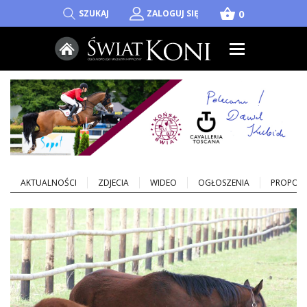
shopping_basket
0
SZUKAJ
ZALOGUJ SIĘ
AKTUALNOŚCI
ZDJECIA
WIDEO
OGŁOSZENIA
PROPOZY