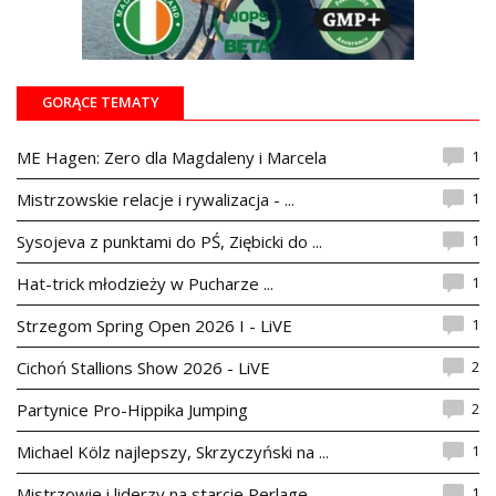
GORĄCE TEMATY
1
ME Hagen: Zero dla Magdaleny i Marcela
1
Mistrzowskie relacje i rywalizacja - ...
1
Sysojeva z punktami do PŚ, Ziębicki do ...
1
Hat-trick młodzieży w Pucharze ...
1
Strzegom Spring Open 2026 I - LiVE
2
Cichoń Stallions Show 2026 - LiVE
2
Partynice Pro-Hippika Jumping
1
Michael Kölz najlepszy, Skrzyczyński na ...
1
Mistrzowie i liderzy na starcie Perlage ...