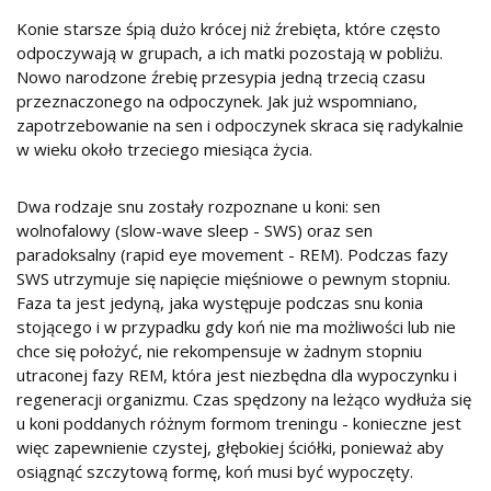
Konie starsze śpią dużo krócej niż źrebięta, które często
odpoczywają w grupach, a ich matki pozostają w pobliżu.
Nowo narodzone źrebię przesypia jedną trzecią czasu
przeznaczonego na odpoczynek. Jak już wspomniano,
zapotrzebowanie na sen i odpoczynek skraca się radykalnie
w wieku około trzeciego miesiąca życia.
Dwa rodzaje snu zostały rozpoznane u koni: sen
wolnofalowy (slow-wave sleep - SWS) oraz sen
paradoksalny (rapid eye movement - REM). Podczas fazy
SWS utrzymuje się napięcie mięśniowe o pewnym stopniu.
Faza ta jest jedyną, jaka występuje podczas snu konia
stojącego i w przypadku gdy koń nie ma możliwości lub nie
chce się położyć, nie rekompensuje w żadnym stopniu
utraconej fazy REM, która jest niezbędna dla wypoczynku i
regeneracji organizmu. Czas spędzony na leżąco wydłuża się
u koni poddanych różnym formom treningu - konieczne jest
więc zapewnienie czystej, głębokiej ściółki, ponieważ aby
osiągnąć szczytową formę, koń musi być wypoczęty.