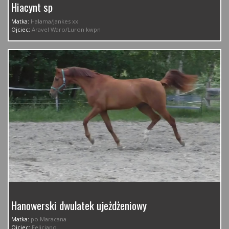
Hiacynt sp
Matka:
Halama/Jankes xx
Ojciec:
Aravel Waro/Luron kwpn
Hanowerski dwulatek ujeżdżeniowy
Matka:
po Maracana
Ojciec:
Feliciano