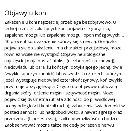
Objawy u koni
Zakażenie u koni najczęściej przebiega bezobjawowo. U
jednej trzeciej zakażonych koni pojawia się gorączka,
zapalenie mózgu lub zapalenie mózgu i opon mózgowych. U
40 procent koni zakażenie kończy się śmiercią. Gorączka
pojawia się po zakażeniu i ma charakter przejściowy, może
również wcale nie wystąpić. Objawy neurologiczne
najczęściej mają postać ataksji (niezborności ruchowej),
niedowładu lub paraliżu kończyn, dotykającego jedną, dwie
(zwykle kończyn zadnich) lub wszystkich czterech kończyn.
Jeżeli występuje niedowład czterokończynowy, koń zwykle
przyjmuje pozycję leżącą. Często do objawów dołączają
drgania skóry, drżenie mięśni i sztywność mięśni. Może
pojawić się dysmetria (utrata zdolności do prawidłowej
oceny odległości i kontroli ruchu), zaburzenia świadomości w
postaci senności lub nadpobudliwości, a nawet agresji oraz
przeczulica (hiperestezja), czyli nadwrażliwość na bodźce.
Zaobserwować można także niekiedy porażenie nerwu