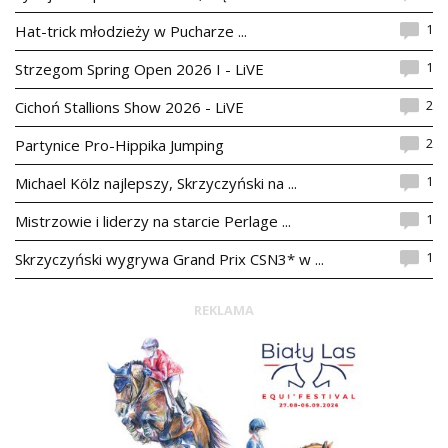
1
Hat-trick młodzieży w Pucharze ...
1
Strzegom Spring Open 2026 I - LiVE
2
Cichoń Stallions Show 2026 - LiVE
2
Partynice Pro-Hippika Jumping
1
Michael Kölz najlepszy, Skrzyczyński na ...
1
Mistrzowie i liderzy na starcie Perlage ...
1
Skrzyczyński wygrywa Grand Prix CSN3* w ...
REKLAMA