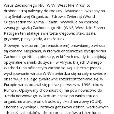
Wirus Zachodniego Nilu (WNV, West Nile Virus) to
drobnoustrój należący do rodziny Flaviviridae i wpisany na
listę Światowej Organizacji Zdrowia Zwierząt (World
Organisation for Animal Health). Wywołuje on chorobę
zwaną gorączką Zachodniego Nilu (WNF, West Nile Fever).
Patogen ten atakuje zwierzęta kręgowe: ptaki, ssaki,
gryzonie, płazy i gady, a także ludzi.
Głównym wektorem (przenosicielem) omawianego wirusa
są komary. Miejscami, w których endemicznie bytuje Wirus
Zachodniego Nilu są obszary, w których owady te znajdują
optymalne warunki do życia – w Afryce, krajach Bliskiego
Wschodu i na północnym zachodzie Azji. Obecnie jednak
występowanie wirusa WNV stwierdza się na całym świecie i
obserwuje się jego gwałtowne rozprzestrzenianie się. W
Europie wirus pojawił się po raz pierwszy w 1996 roku w
Rumunii. Opisywany drobnoustrój ma powinowactwo do
układu nerwowego. W krótkim czasie po wniknięciu do
organizmu atakuje on ośrodkowy układ nerwowy (OUN).
Chorobę wywołuje u różnych gatunków dzikich, wędrownych
i drapieżnych ptaków, drobiu oraz ssaków, a także ludzi.