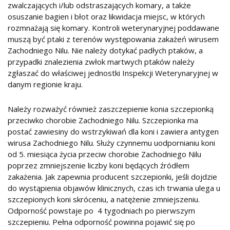
zwalczających i/lub odstraszających komary, a także
osuszanie bagien i błot oraz likwidacja miejsc, w których
rozmnażają się komary. Kontroli weterynaryjnej poddawane
muszą być ptaki z terenów występowania zakażeń wirusem
Zachodniego Nilu. Nie należy dotykać padłych ptaków, a
przypadki znalezienia zwłok martwych ptaków należy
zgłaszać do właściwej jednostki Inspekcji Weterynaryjnej w
danym regionie kraju.
Należy rozważyć również zaszczepienie konia szczepionką
przeciwko chorobie Zachodniego Nilu. Szczepionka ma
postać zawiesiny do wstrzykiwań dla koni i zawiera antygen
wirusa Zachodniego Nilu. Służy czynnemu uodpornianiu koni
od 5. miesiąca życia przeciw chorobie Zachodniego Nilu
poprzez zmniejszenie liczby koni będących źródłem
zakażenia. Jak zapewnia producent szczepionki, jeśli dojdzie
do wystąpienia objawów klinicznych, czas ich trwania ulega u
szczepionych koni skróceniu, a natężenie zmniejszeniu.
Odporność powstaje po 4 tygodniach po pierwszym
szczepieniu. Pełna odporność powinna pojawić się po