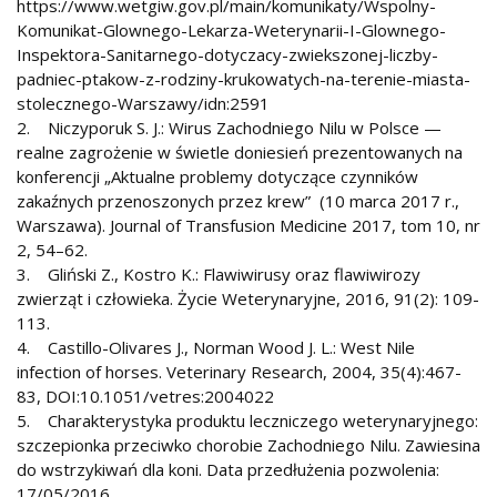
https://www.wetgiw.gov.pl/main/komunikaty/Wspolny-
Komunikat-Glownego-Lekarza-Weterynarii-I-Glownego-
Inspektora-Sanitarnego-dotyczacy-zwiekszonej-liczby-
padniec-ptakow-z-rodziny-krukowatych-na-terenie-miasta-
stolecznego-Warszawy/idn:2591
2. Niczyporuk S. J.: Wirus Zachodniego Nilu w Polsce —
realne zagrożenie w świetle doniesień prezentowanych na
konferencji „Aktualne problemy dotyczące czynników
zakaźnych przenoszonych przez krew” (10 marca 2017 r.,
Warszawa). Journal of Transfusion Medicine 2017, tom 10, nr
2, 54–62.
3. Gliński Z., Kostro K.: Flawiwirusy oraz flawiwirozy
zwierząt i człowieka. Życie Weterynaryjne, 2016, 91(2): 109-
113.
4. Castillo-Olivares J., Norman Wood J. L.: West Nile
infection of horses. Veterinary Research, 2004, 35(4):467-
83, DOI:10.1051/vetres:2004022
5. Charakterystyka produktu leczniczego weterynaryjnego:
szczepionka przeciwko chorobie Zachodniego Nilu. Zawiesina
do wstrzykiwań dla koni. Data przedłużenia pozwolenia:
17/05/2016.