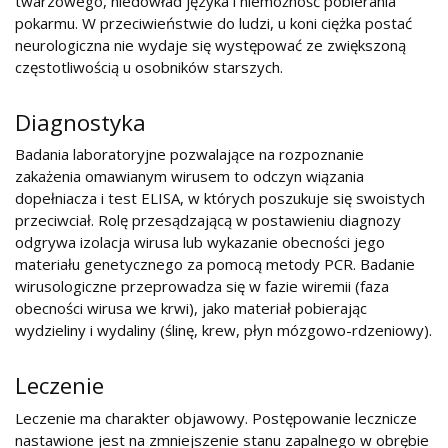
twarzowego, niedowład języka i niemożność pobierania
pokarmu. W przeciwieństwie do ludzi, u koni ciężka postać
neurologiczna nie wydaje się występować ze zwiększoną
częstotliwością u osobników starszych.
Diagnostyka
Badania laboratoryjne pozwalające na rozpoznanie
zakażenia omawianym wirusem to odczyn wiązania
dopełniacza i test ELISA, w których poszukuje się swoistych
przeciwciał. Rolę przesądzającą w postawieniu diagnozy
odgrywa izolacja wirusa lub wykazanie obecności jego
materiału genetycznego za pomocą metody PCR. Badanie
wirusologiczne przeprowadza się w fazie wiremii (faza
obecności wirusa we krwi), jako materiał pobierając
wydzieliny i wydaliny (ślinę, krew, płyn mózgowo-rdzeniowy).
Leczenie
Leczenie ma charakter objawowy. Postępowanie lecznicze
nastawione jest na zmniejszenie stanu zapalnego w obrębie