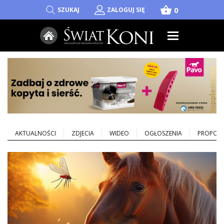
shopping_basket
0
SZUKAJ
ZALOGUJ SIĘ
AKTUALNOŚCI
ZDJECIA
WIDEO
OGŁOSZENIA
PROPOZY