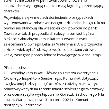
schemat nie został w pełni zwalidowany. Działania
niepożądane występują rzadko i mają łagodny, przemijający
charakter.
Pojawiające się w mediach doniesienia o przypadkach
występowania w Polsce wirusa gorączki Zachodniego Nilu na
pewno nie stanowią dla właścicieli koni powodu do paniki.
Zawsze w takich przypadkach należy natomiast być na
bieżąco z aktualnymi komunikatami i ewentualnymi
zaleceniami Głównego Lekarza Weterynarii. A w przypadku
jakichkolwiek pytań lub wątpliwości co do stanu zdrowia
konia, zasięgnąć porady lekarza bywającego w danej stajni.
Piśmiennictwo:
1. Wspólny komunikat Głównego Lekarza Weterynarii i
Głównego Inspektora Sanitarnego, Komunikat dotyczący
zwiększonej liczby padnięć ptaków z rodziny krukowatych,
odnotowywanych na terenie miasta stołecznego Warszawy
oraz ocena ryzyka występowania Gorączki Zachodniego Nilu
u ludzi. Warszawa, dnia 13 sierpnia 2024 r. Komunikat
dostępny w Internecie: