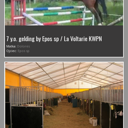
7 y.o. gelding by Epos sp / La Voltarie KWPN
Matka:
Dolores
Ojciec:
Epos sp