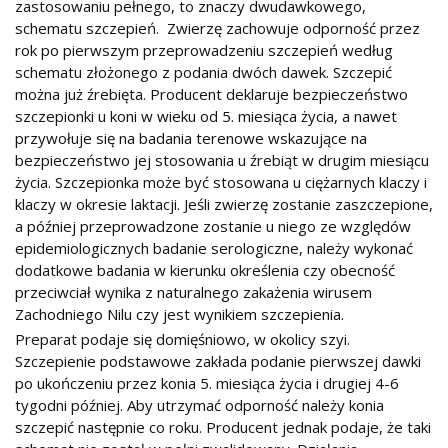
zastosowaniu pełnego, to znaczy dwudawkowego,
schematu szczepień. Zwierzę zachowuje odporność przez
rok po pierwszym przeprowadzeniu szczepień według
schematu złożonego z podania dwóch dawek. Szczepić
można już źrebięta. Producent deklaruje bezpieczeństwo
szczepionki u koni w wieku od 5. miesiąca życia, a nawet
przywołuje się na badania terenowe wskazujące na
bezpieczeństwo jej stosowania u źrebiąt w drugim miesiącu
życia. Szczepionka może być stosowana u ciężarnych klaczy i
klaczy w okresie laktacji. Jeśli zwierzę zostanie zaszczepione,
a później przeprowadzone zostanie u niego ze względów
epidemiologicznych badanie serologiczne, należy wykonać
dodatkowe badania w kierunku określenia czy obecność
przeciwciał wynika z naturalnego zakażenia wirusem
Zachodniego Nilu czy jest wynikiem szczepienia.
Preparat podaje się domięśniowo, w okolicy szyi.
Szczepienie podstawowe zakłada podanie pierwszej dawki
po ukończeniu przez konia 5. miesiąca życia i drugiej 4-6
tygodni później. Aby utrzymać odporność należy konia
szczepić następnie co roku. Producent jednak podaje, że taki