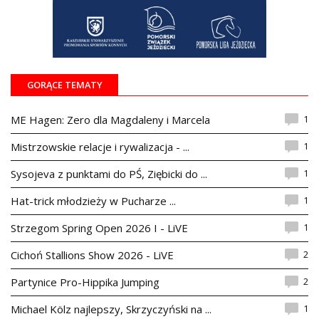
GORĄCE TEMATY
1
ME Hagen: Zero dla Magdaleny i Marcela
1
Mistrzowskie relacje i rywalizacja - ...
1
Sysojeva z punktami do PŚ, Ziębicki do ...
1
Hat-trick młodzieży w Pucharze ...
1
Strzegom Spring Open 2026 I - LiVE
2
Cichoń Stallions Show 2026 - LiVE
2
Partynice Pro-Hippika Jumping
1
Michael Kölz najlepszy, Skrzyczyński na ...