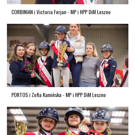
CORBINIAN i Victoria Ferjan - MP i HPP DiM Leszno
PORTOS i Zofia Kamińska - MP i HPP DiM Leszno