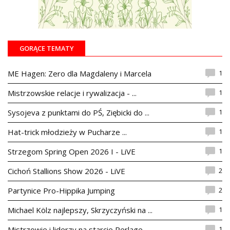
GORĄCE TEMATY
1
ME Hagen: Zero dla Magdaleny i Marcela
1
Mistrzowskie relacje i rywalizacja - ...
1
Sysojeva z punktami do PŚ, Ziębicki do ...
1
Hat-trick młodzieży w Pucharze ...
1
Strzegom Spring Open 2026 I - LiVE
2
Cichoń Stallions Show 2026 - LiVE
2
Partynice Pro-Hippika Jumping
1
Michael Kölz najlepszy, Skrzyczyński na ...
1
Mistrzowie i liderzy na starcie Perlage ...