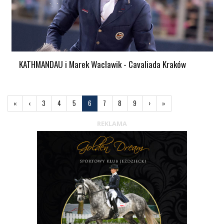
KATHMANDAU i Marek Waclawik - Cavaliada Kraków
«
Pierwsza
‹
Poprzednia
3
4
5
6
7
8
9
›
Następna
»
Ostatnia
REKLAMA