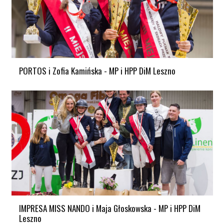
PORTOS i Zofia Kamińska - MP i HPP DiM Leszno
IMPRESA MISS NANDO i Maja Głoskowska - MP i HPP DiM
Leszno