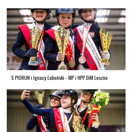
S PIORUN i Ignacy Luboński - MP i HPP DiM Leszno