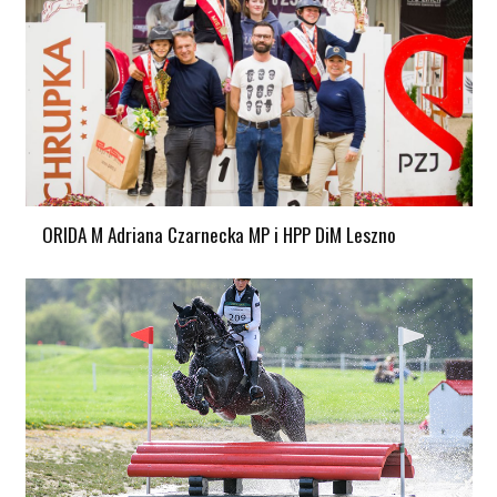
ORIDA M Adriana Czarnecka MP i HPP DiM Leszno