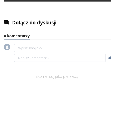
Dołącz do dyskusji
question_answer
0 komentarzy
Skomentuj jako pierwszy.