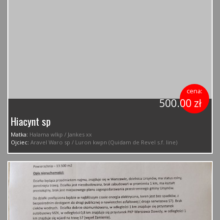
cena:
500.00 zł
Hiacynt sp
Matka:
Halama wlkp / Jankes xx
Ojciec:
Aravel Waro sp / Luron kwpn (Quidam de Revel s.f. line)