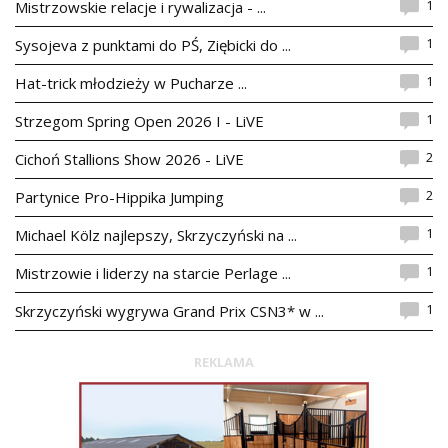
1
Mistrzowskie relacje i rywalizacja - ...
1
Sysojeva z punktami do PŚ, Ziębicki do ...
1
Hat-trick młodzieży w Pucharze ...
1
Strzegom Spring Open 2026 I - LiVE
2
Cichoń Stallions Show 2026 - LiVE
2
Partynice Pro-Hippika Jumping
1
Michael Kölz najlepszy, Skrzyczyński na ...
1
Mistrzowie i liderzy na starcie Perlage ...
1
Skrzyczyński wygrywa Grand Prix CSN3* w ...
REKLAMA