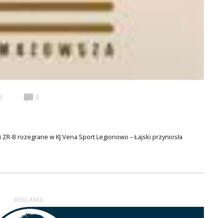
9
0
i ZR-B rozegrane w KJ Vena Sport Legionowo – Łajski przyniosła
REKLAMA