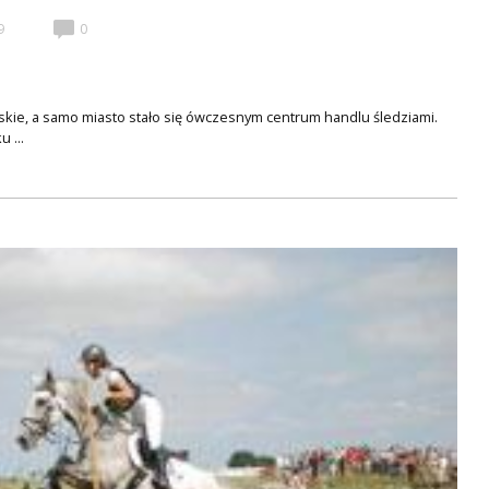
9
0
skie, a samo miasto stało się ówczesnym centrum handlu śledziami.
 ...