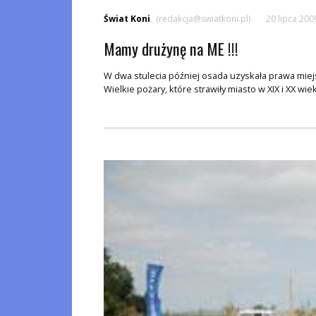
Świat Koni
(redakcja@swiatkoni.pl)
20 lipca 200
Mamy drużynę na ME !!!
W dwa stulecia później osada uzyskała prawa miej
Wielkie pożary, które strawiły miasto w XIX i XX wieku