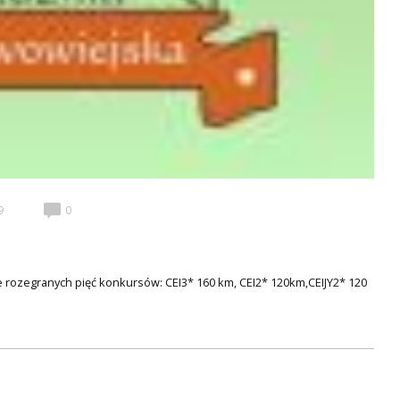
9
0
zegranych pięć konkursów: CEI3* 160 km, CEI2* 120km,CEIJY2* 120