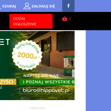
SZUKAJ
ZALOGUJ SIĘ
shopping_basket
T
DODAJ
0
OGŁOSZENIE
REKLAMA