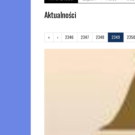
Aktualności
«
Pierwsza
‹
Poprzednia
2346
2347
2348
2349
235