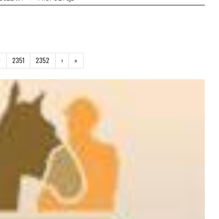
0
2351
2352
›
Następna
»
Ostatnia