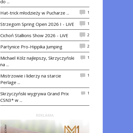
do ...
1
Hat-trick młodzieży w Pucharze ...
1
Strzegom Spring Open 2026 I - LiVE
2
Cichoń Stallions Show 2026 - LiVE
2
Partynice Pro-Hippika Jumping
1
Michael Kölz najlepszy, Skrzyczyński
na ...
1
Mistrzowie i liderzy na starcie
Perlage ...
1
Skrzyczyński wygrywa Grand Prix
CSN3* w ...
REKLAMA