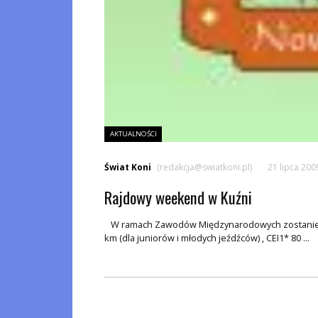
AKTUALNOŚCI
Świat Koni
(redakcja@swiatkoni.pl)
21 lipca 200
Rajdowy weekend w Kuźni
W ramach Zawodów Międzynarodowych zostanie ro
km (dla juniorów i młodych jeźdźców) , CEI1* 80 ...