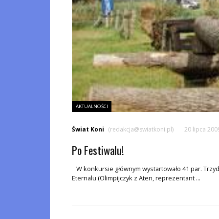
AKTUALNOŚCI
Świat Koni
(redakcja@swiatkoni.pl)
20 lipca 200
Po Festiwalu!
W konkursie głównym wystartowało 41 par. Trzydni
Eternalu (Olimpijczyk z Aten, reprezentant ...