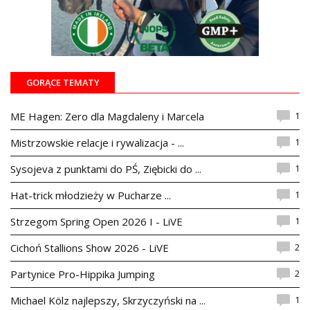
GORĄCE TEMATY
1
ME Hagen: Zero dla Magdaleny i Marcela
1
Mistrzowskie relacje i rywalizacja - ...
1
Sysojeva z punktami do PŚ, Ziębicki do ...
1
Hat-trick młodzieży w Pucharze ...
1
Strzegom Spring Open 2026 I - LiVE
2
Cichoń Stallions Show 2026 - LiVE
2
Partynice Pro-Hippika Jumping
1
Michael Kölz najlepszy, Skrzyczyński na ...