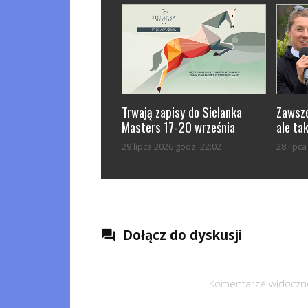
Trwają zapisy do Sielanka
Zawsze
Masters 17-20 września
ale tak
29 lipca 2026 godz. 22:02
28 lipc
Dołącz do dyskusji
question_answer
Komentarze widoczne