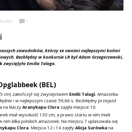
da 2025
1
i
 naszych zawodników, którzy ze swoimi najlepszymi końmi
ałowych. Bezbłędny w konkursie LR był Adam Grzegorzewski,
k zwyciężyła Emilia Talaga.
 Opglabbeek (BEL)
35 cm) zakończył się zwycięstwem
Emilii Talagi
. Amazonka
łędnie i w najlepszym czasie 59,66 s. Bezbłędny przejazd
ra na klaczy
Aranykapu Clora
zajęła miejsce 10.
nek miał wysokość 130 cm, a prawo startu w nim mieli
 nim kilka polskich amazonek. Na miejscu 7 uplasowała się
nykapu Clora
. Miejsca 12 i 14 zajęły
Alicja Surówka
na