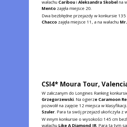
wałachu
Caribou
i
Aleksandra Skobel
na 
Mento
zajęła miejsce 20.
Dwa bezbłędne przejazdy w konkursie 135 
Chacco
zajęła miejsce 11, a na wałachu
Mr
CSI4* Moura Tour, Valencia
W zaliczanym do Longines Ranking konkurs
Grzegorzewski
. Na ogierz
e Caramoon R
pozwolił na zajęcie 12 miejsca w klasyfikacj
Szuler
. Para ta swój przejazd ukończyła z 
W innym konkursie o wysokości 145 cm be
wałachu
Like A Diamond JR
. Para ta tym s