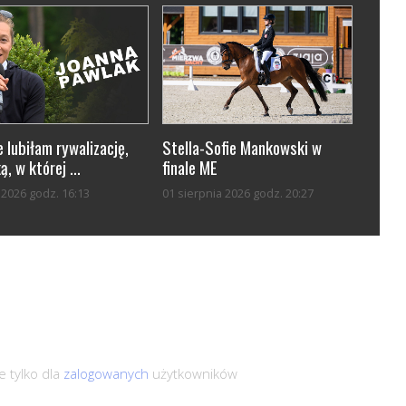
 lubiłam rywalizację,
Stella-Sofie Mankowski w
ą, w której ...
finale ME
a 2026 godz. 16:13
01 sierpnia 2026 godz. 20:27
 tylko dla
zalogowanych
użytkowników