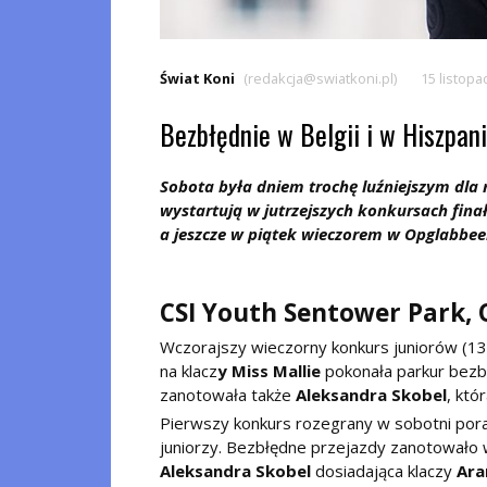
Świat Koni
(redakcja@swiatkoni.pl)
15 listopa
Bezbłędnie w Belgii i w Hiszpani
Sobota była dniem trochę luźniejszym dla
wystartują w jutrzejszych konkursach fin
a jeszcze w piątek wieczorem w Opglabbee
CSI Youth Sentower Park,
Wczorajszy wieczorny konkurs juniorów (1
na klacz
y Miss Mallie
pokonała parkur bezb
zanotowała także
Aleksandra Skobel
, któ
Pierwszy konkurs rozegrany w sobotni pora
juniorzy. Bezbłędne przejazdy zanotowało w
Aleksandra Skobel
dosiadająca klaczy
Ara