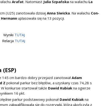
wałachu
Arafat
. Natomiast
Julia Szpańska
na wałachu
La
cm (U25) zanotowała dzisiaj
Anna Siwicka
. Na wałachu
Con-
. Hermann
uplasowała się na 13 pozycji.
Wyniki
TUTAJ
Relacja
TUTAJ
 (ESP)
ie 145 cm bardzo dobry przejazd zanotował
Adam
ed Z
pokonał parkur bez błędów, a uzyskany czas 74,28 s
i. W konkursie startował także
Dawid Kubiak
na ogierze
wynikiem 16 pkt.
zbłędnie parkur podstawowy pokonał
Dawid Kubiak
na
amym zakwalifikowała się do rozgrywki, którą ukończyła z