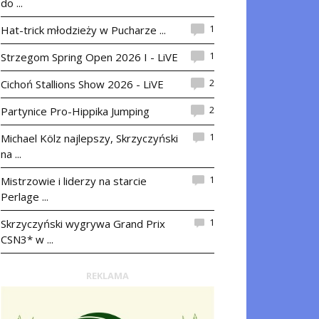
do ...
1
Hat-trick młodzieży w Pucharze ...
1
Strzegom Spring Open 2026 I - LiVE
2
Cichoń Stallions Show 2026 - LiVE
2
Partynice Pro-Hippika Jumping
1
Michael Kölz najlepszy, Skrzyczyński
na ...
1
Mistrzowie i liderzy na starcie
Perlage ...
1
Skrzyczyński wygrywa Grand Prix
CSN3* w ...
REKLAMA