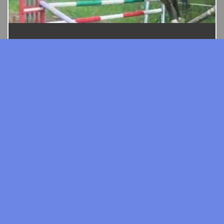
7 y.o. gelding by Epos sp / La Voltarie KWPN
Matka:
Dolores
Ojciec:
Epos sp