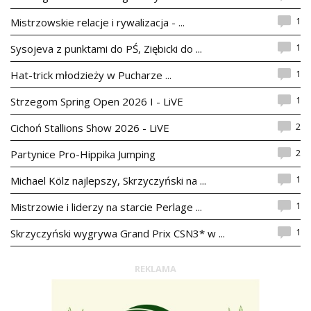
1
Mistrzowskie relacje i rywalizacja - ...
1
Sysojeva z punktami do PŚ, Ziębicki do ...
1
Hat-trick młodzieży w Pucharze ...
1
Strzegom Spring Open 2026 I - LiVE
2
Cichoń Stallions Show 2026 - LiVE
2
Partynice Pro-Hippika Jumping
1
Michael Kölz najlepszy, Skrzyczyński na ...
1
Mistrzowie i liderzy na starcie Perlage ...
1
Skrzyczyński wygrywa Grand Prix CSN3* w ...
REKLAMA