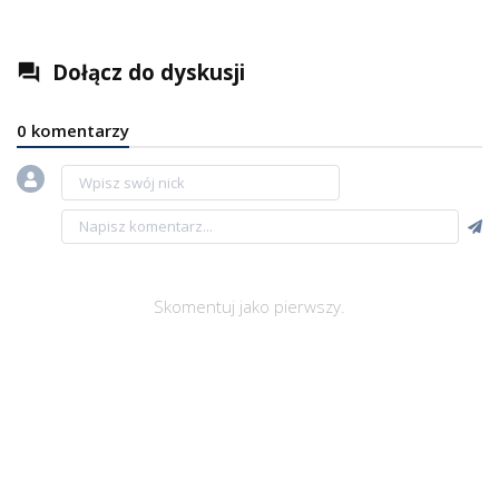
Dołącz do dyskusji
question_answer
0 komentarzy
Skomentuj jako pierwszy.