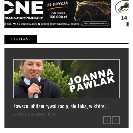
POLECANE
nia
Zawsze lubiłam rywalizację, ale taką, w której ...
Stel
28 lipca 2026 godz. 16:13
01 si
navigate_before
navigate_next