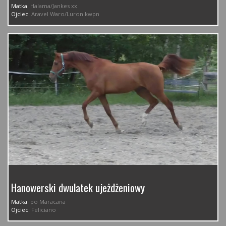
Matka:
Halama/Jankes xx
Ojciec:
Aravel Waro/Luron kwpn
Hanowerski dwulatek ujeżdżeniowy
Matka:
po Maracana
Ojciec:
Feliciano