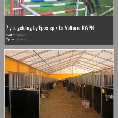
7 y.o. gelding by Epos sp / La Voltarie KWPN
Matka:
Dolores
Ojciec:
Epos sp