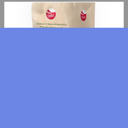
cena:
1399 zł
Trawokulki z traw naturalnych, sianokulki, susz z traw 
REKLAMA