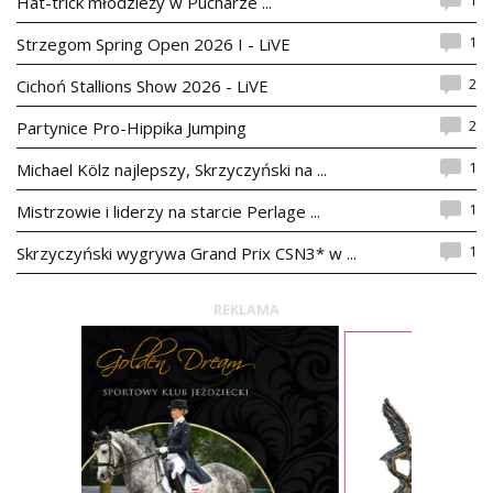
Hat-trick młodzieży w Pucharze ...
1
Strzegom Spring Open 2026 I - LiVE
2
Cichoń Stallions Show 2026 - LiVE
2
Partynice Pro-Hippika Jumping
1
Michael Kölz najlepszy, Skrzyczyński na ...
1
Mistrzowie i liderzy na starcie Perlage ...
1
Skrzyczyński wygrywa Grand Prix CSN3* w ...
REKLAMA