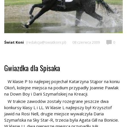
Świat Koni
(redakcja@swiatkoni.pl)
08 czerwca 2009
0
Gwiazdka dla Spisaka
W klasie P to najlepiej pojechał Katarzyna Stąpor na koniu
Okoń, kolejne miejsca na podium przypadły Joannie Pawlak
na Down Boy i Darii Szymańskiej na Kreacji.
W trakcie zawodów zostały rozegrane jeszcze dwa
konkursy klasy L i LL. W klasie L najlepszy był Krzysztof
Jawid na Rosi Nell, drugie miejsce wywalczyła Daria
Szymańska na Sky Star-R, trzecia była Agata Gill na Bonicie.
W klasie LL dwa pierwsze miejsca przypadły Julii