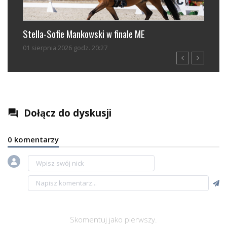
-Sofie Mankowski w finale ME
Zawsze lubiłam ryw
pnia 2026 godz. 20:27
28 lipca 2026 godz. 
navigate_before
navigate_next
Dołącz do dyskusji
question_answer
0 komentarzy
Skomentuj jako pierwszy.