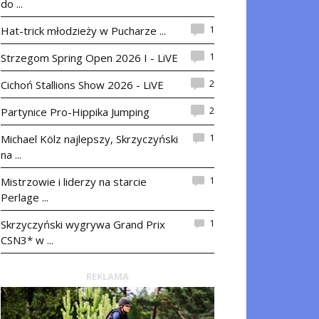
do ...
1
Hat-trick młodzieży w Pucharze ...
1
Strzegom Spring Open 2026 I - LiVE
2
Cichoń Stallions Show 2026 - LiVE
2
Partynice Pro-Hippika Jumping
1
Michael Kölz najlepszy, Skrzyczyński
na ...
1
Mistrzowie i liderzy na starcie
Perlage ...
1
Skrzyczyński wygrywa Grand Prix
CSN3* w ...
REKLAMA