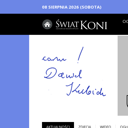
08 SIERPNIA 2026 (SOBOTA)
OG
AKTUALNOŚCI
ZDJECIA
WIDEO
OGŁ