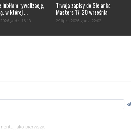
 lubiłam rywalizację,
Trwają zapisy do Sielanka
ą, w której ...
Masters 17-20 września
a 2026 godz. 16:13
29 lipca 2026 godz. 22:02
mentuj jako pierwszy.