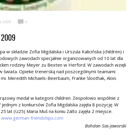
a 2009
0
d 2009
 w składzie Zofia Migdalska i Urszula Kalicińska (children) i
arodowych zawodach specjalnie organizowanych od 10 lat dla
eckim rodziny Meyer zu Bexten w Herford. W zawodach wzięli
jów świata. Opieke trenerską nad poszcególnymi teamami
j mi. Meredith Michaels-Beerbaum, Franke Sloothak, Alois
brązowy medal w kategorii children. Zespołowo wspólnie z
 jednym z konkursów Zofia Migdalska zajęła 8 pozycję. W
25 lat (U25) Maria Muś na koniu Zalto zajęła 2 miejsce.
e
www.german-friendships.com
Bohdan Sas-Jaworski