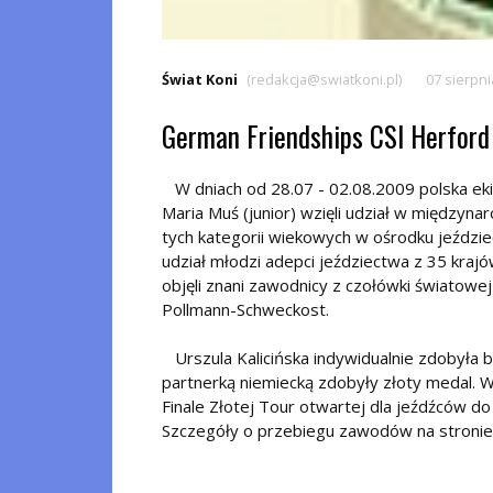
Świat Koni
(redakcja@swiatkoni.pl)
07 sierpni
German Friendships CSI Herfor
W dniach od 28.07 - 02.08.2009 polska ekipa
Maria Muś (junior) wzięli udział w międzyn
tych kategorii wiekowych w ośrodku jeździ
udział młodzi adepci jeździectwa z 35 kra
objęli znani zawodnicy z czołówki światowe
Pollmann-Schweckost.
Urszula Kalicińska indywidualnie zdobyła 
partnerką niemiecką zdobyły złoty medal. W
Finale Złotej Tour otwartej dla jeźdźców do 
Szczegóły o przebiegu zawodów na stroni