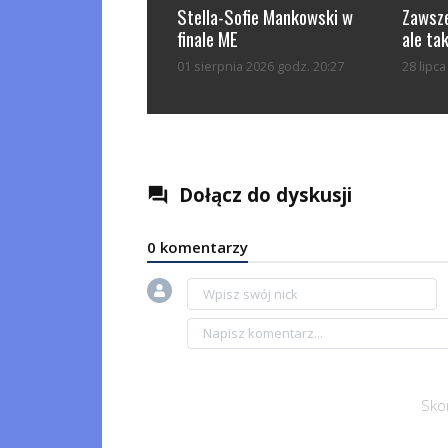
Stella-Sofie Mankowski w
Zawsze
finale ME
ale tak
01 sierpnia 2026 godz. 20:27
28 lipc
Dołącz do dyskusji
question_answer
0 komentarzy
Sko