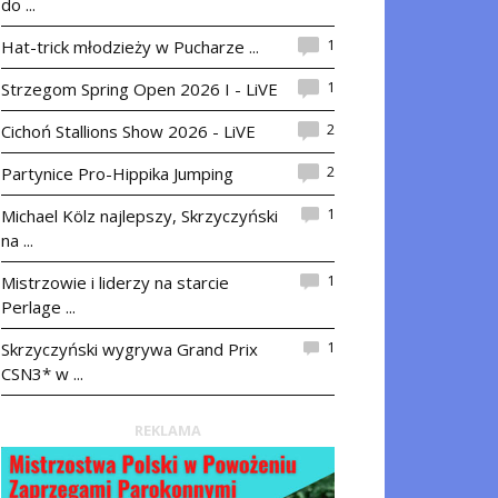
do ...
1
Hat-trick młodzieży w Pucharze ...
1
Strzegom Spring Open 2026 I - LiVE
2
Cichoń Stallions Show 2026 - LiVE
2
Partynice Pro-Hippika Jumping
1
Michael Kölz najlepszy, Skrzyczyński
na ...
1
Mistrzowie i liderzy na starcie
Perlage ...
1
Skrzyczyński wygrywa Grand Prix
CSN3* w ...
REKLAMA