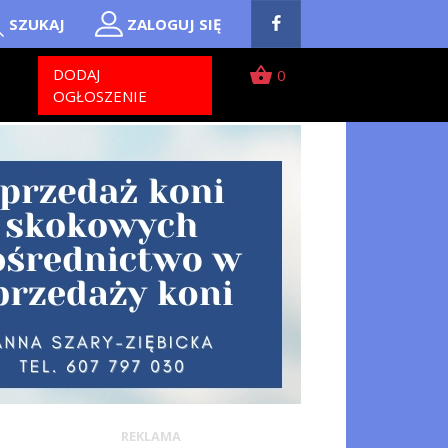
SZUKAJ
ZALOGUJ SIĘ
shopping_basket
T
DODAJ
0
OGŁOSZENIE
REKLAMA