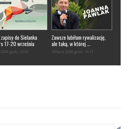
 zapisy do Sielanka
Zawsze lubiłam rywalizację,
s 17-20 września
ale taką, w której ...
a 2026 godz. 22:02
28 lipca 2026 godz. 16:13