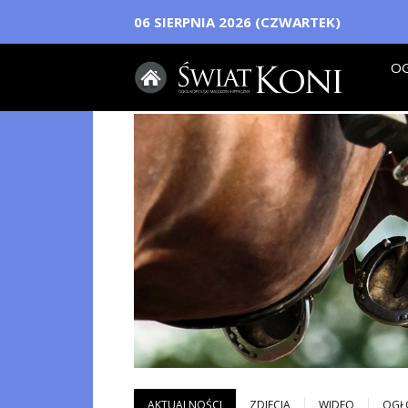
06 SIERPNIA 2026 (CZWARTEK)
OG
AKTUALNOŚCI
ZDJECIA
WIDEO
OGŁ