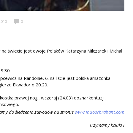
2010
0
na świecie jest dwoje Polaków Katarzyna Milczarek i Michał
19.30
pcewicz na Randonie, 6. na liście jest polska amazonka
gierze Ekwador o 20.20.
stką prawej nogi, wczoraj (24.03) doznał kontuzji,
unkowego.
amy do śledzenia zawodów na stronie
www.indoorbrabant.com
Trzymamy kciuki !