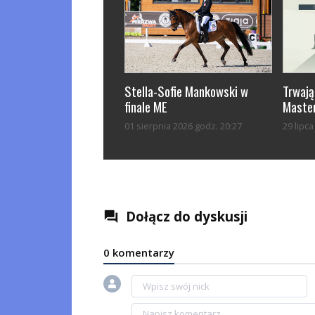
Stella-Sofie Mankowski w
Trwają
finale ME
Master
01 sierpnia 2026 godz. 20:27
29 lipc
Dołącz do dyskusji
question_answer
0 komentarzy