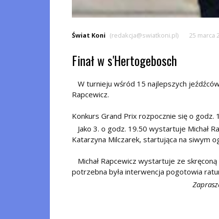
Świat Koni
(redakcja@swiatkoni.pl)
25 marca 
Finał w s'Hertogebosch
W turnieju wśród 15 najlepszych jeźdźców 
Rapcewicz.
Konkurs Grand Prix rozpocznie się o godz. 
Jako 3. o godz. 19.50 wystartuje Michał Ra
Katarzyna Milczarek, startująca na siwym o
Michał Rapcewicz wystartuje ze skręconą ko
potrzebna była interwencja pogotowia rat
Zaprasz