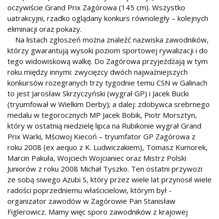
oczywiście Grand Prix Zagórowa (145 cm). Wszystko
uatrakcyjni, rzadko oglądany konkurs równoległy – kolejnych
eliminacji oraz pokazy.
Na listach zgłoszeń można znaleźć nazwiska zawodników,
którzy gwarantują wysoki poziom sportowej rywalizacji i do
tego widowiskową walkę. Do Zagórowa przyjeżdżają w tym
roku między innymi: zwycięzcy dwóch najważniejszych
konkursów rozegranych trzy tygodnie temu CSN w Galinach
to jest Jarosław Skrzyczyński (wygrał GP) i Jacek Bucki
(tryumfował w Wielkim Derby); a dalej: zdobywca srebrnego
medalu w tegorocznych MP Jacek Bobik, Piotr Morsztyn,
który w ostatnią niedzielę lipca na Rubikonie wygrał Grand
Prix Warki, Mściwoj Kiecoń – tryumfator GP Zagórowa z
roku 2008 (ex aequo z K. Ludwiczakiem), Tomasz Kumorek,
Marcin Pakuła, Wojciech Wojcianiec oraz Mistrz Polski
Juniorów z roku 2008 Michał Tyszko. Ten ostatni przywozi
ze sobą siwego Azubi S, który przez wiele lat przynosił wiele
radości poprzedniemu właścicielowi, którym był -
organizator zawodów w Zagórowie Pan Stanisław
Figlerowicz. Mamy więc sporo zawodników z krajowej