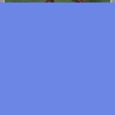
Hanowerski dwulatek ujeżdżeniowy
Matka:
po Maracana
Ojciec:
Feliciano