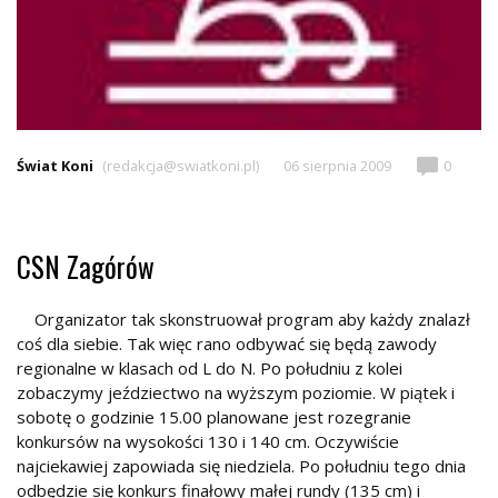
Świat Koni
(redakcja@swiatkoni.pl)
06 sierpnia 2009
0
CSN Zagórów
Organizator tak skonstruował program aby każdy znalazł
coś dla siebie. Tak więc rano odbywać się będą zawody
regionalne w klasach od L do N. Po południu z kolei
zobaczymy jeździectwo na wyższym poziomie. W piątek i
sobotę o godzinie 15.00 planowane jest rozegranie
konkursów na wysokości 130 i 140 cm. Oczywiście
najciekawiej zapowiada się niedziela. Po południu tego dnia
odbędzie się konkurs finałowy małej rundy (135 cm) i