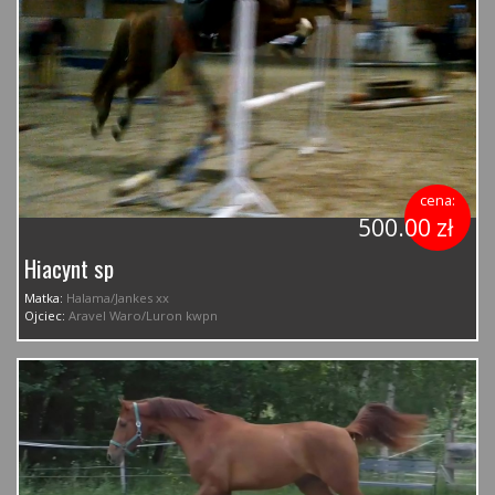
cena:
500.00 zł
Hiacynt sp
Matka:
Halama/Jankes xx
Ojciec:
Aravel Waro/Luron kwpn