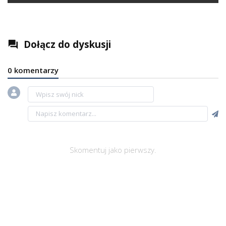
Dołącz do dyskusji
question_answer
0 komentarzy
Skomentuj jako pierwszy.