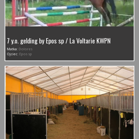
7 y.o. gelding by Epos sp / La Voltarie KWPN
Matka:
Dolores
Ojciec:
Epos sp