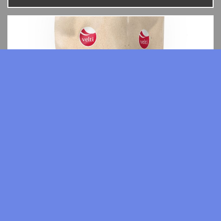
cena:
1399 zł
Trawokulki z traw naturalnych, sianokulki, susz z traw 
REKLAMA