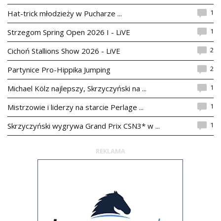
1
Hat-trick młodzieży w Pucharze ...
1
Strzegom Spring Open 2026 I - LiVE
2
Cichoń Stallions Show 2026 - LiVE
2
Partynice Pro-Hippika Jumping
1
Michael Kölz najlepszy, Skrzyczyński na ...
1
Mistrzowie i liderzy na starcie Perlage ...
1
Skrzyczyński wygrywa Grand Prix CSN3* w ...
REKLAMA