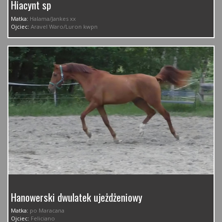
Hiacynt sp
Matka:
Halama/Jankes xx
Ojciec:
Aravel Waro/Luron kwpn
Hanowerski dwulatek ujeżdżeniowy
Matka:
po Maracana
Ojciec:
Feliciano