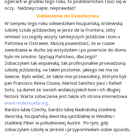
ogierach w grudniu tego roku, to podobieństwo rzuci się w
oczy. Nadzwyczajne, nieprawdaż?
Odniesienie do Dziedzictwa
W sierpniu tego roku odwiedziłam hiszpańską, królewską
szkołę sztuki jeździeckiej w Jerez de la Frontera, żeby
omówić szczegóły wizyty tamtejszych jeźdźców i koni u
Państwa w Ostrawie. Muszę powiedzieć, że w czasie
zwiedzania w duchu się wstydziłam i po powrocie do domu
było mi smutno. Spytają Państwo, dlaczego?
Zobaczyłam tak wspaniałą, tak profesjonalnie prowadzoną
szkołę jeździecką, na takim poziomie, jakiego nie ma na
świecie. Było widać, że także moi przewodnicy, którymi byli
pan Francisco Reina Osuna, Marisol Sanchez Juez i Rafael
Soto, są dumni ze swoich andaluzyjskich koni i ich długiej
historii. Warta zobaczenia jest także ich strona internetowa
www.realescuela.org
.
Bardzo lubię Czechy, bardzo lubię kladrubską stadninę
dworską, hiszpańską dworską ujeżdżalnię w Wiedniu i
stadninę Piber w południowej Austrii. Po tym, gdy
zobaczyłam szkołę w Jerezie i przypomniałam sobie sposób,