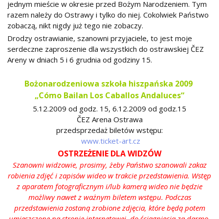
jednym mieście w okresie przed Bożym Narodzeniem. Tym
razem należy do Ostrawy i tylko do niej. Cokolwiek Państwo
zobaczą, nikt nigdy już tego nie zobaczy.
Drodzy ostrawianie, szanowni przyjaciele, to jest moje
serdeczne zaproszenie dla wszystkich do ostrawskiej ČEZ
Areny w dniach 5 i 6 grudnia od godziny 15.
Bożonarodzeniowa szkoła hiszpańska 2009
„Cómo Bailan Los Caballos Andaluces“
5.12.2009 od godz. 15, 6.12.2009 od godz.15
ČEZ Arena Ostrawa
przedsprzedaż biletów wstępu:
www.ticket-art.cz
OSTRZEŻENIE DLA WIDZÓW
Szanowni widzowie, prosimy, żeby Państwo szanowali zakaz
robienia zdjęć i zapisów wideo w trakcie przedstawienia. Wstęp
z aparatem fotograficznym i/lub kamerą wideo nie będzie
możliwy nawet z ważnym biletem wstępu. Podczas
przedstawienia zostaną zrobione zdjęcia, które będą potem
umieszczone na stronie internetowej, do ściągnięcia za darmo.