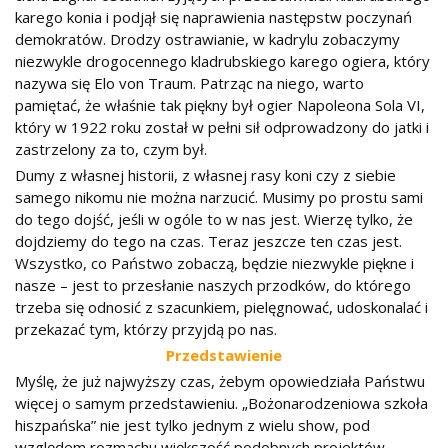
karego konia i podjął się naprawienia następstw poczynań
demokratów. Drodzy ostrawianie, w kadrylu zobaczymy
niezwykle drogocennego kladrubskiego karego ogiera, który
nazywa się Elo von Traum. Patrząc na niego, warto
pamiętać, że właśnie tak piękny był ogier Napoleona Sola VI,
który w 1922 roku został w pełni sił odprowadzony do jatki i
zastrzelony za to, czym był.
Dumy z własnej historii, z własnej rasy koni czy z siebie
samego nikomu nie można narzucić. Musimy po prostu sami
do tego dojść, jeśli w ogóle to w nas jest. Wierzę tylko, że
dojdziemy do tego na czas. Teraz jeszcze ten czas jest.
Wszystko, co Państwo zobaczą, będzie niezwykle piękne i
nasze – jest to przesłanie naszych przodków, do którego
trzeba się odnosić z szacunkiem, pielęgnować, udoskonalać i
przekazać tym, którzy przyjdą po nas.
Przedstawienie
Myślę, że już najwyższy czas, żebym opowiedziała Państwu
więcej o samym przedstawieniu. „Bożonarodzeniowa szkoła
hiszpańska” nie jest tylko jednym z wielu show, pod
względem rozmachu większość podobnych projektów