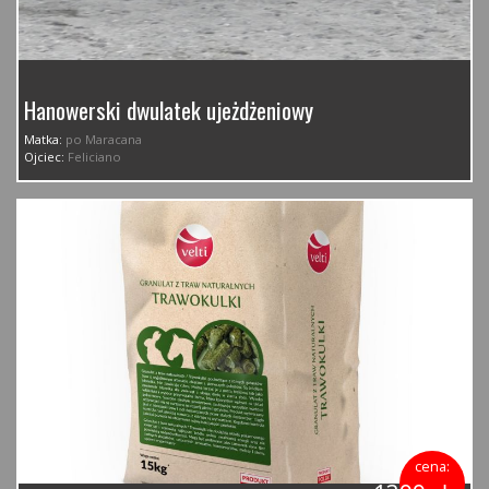
Hanowerski dwulatek ujeżdżeniowy
Matka:
po Maracana
Ojciec:
Feliciano
cena: