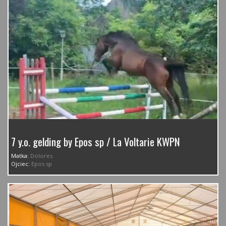
7 y.o. gelding by Epos sp / La Voltarie KWPN
Matka:
Dolores
Ojciec:
Epos sp