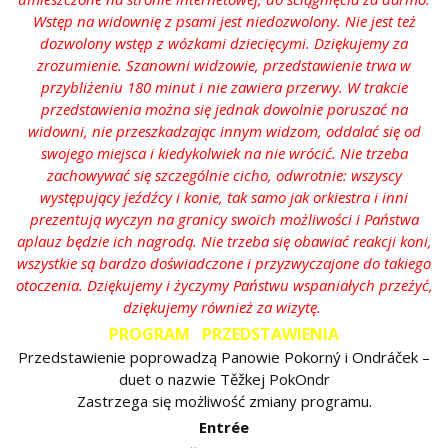
Wstęp na widownię z psami jest niedozwolony. Nie jest też
dozwolony wstęp z wózkami dziecięcymi. Dziękujemy za
zrozumienie. Szanowni widzowie, przedstawienie trwa w
przybliżeniu 180 minut i nie zawiera przerwy. W trakcie
przedstawienia można się jednak dowolnie poruszać na
widowni, nie przeszkadzając innym widzom, oddalać się od
swojego miejsca i kiedykolwiek na nie wrócić. Nie trzeba
zachowywać się szczególnie cicho, odwrotnie: wszyscy
występujący jeźdźcy i konie, tak samo jak orkiestra i inni
prezentują wyczyn na granicy swoich możliwości i Państwa
aplauz będzie ich nagrodą. Nie trzeba się obawiać reakcji koni,
wszystkie są bardzo doświadczone i przyzwyczajone do takiego
otoczenia. Dziękujemy i życzymy Państwu wspaniałych przeżyć,
dziękujemy również za wizytę.
PROGRAM PRZEDSTAWIENIA
Przedstawienie poprowadzą Panowie Pokorný i Ondráček –
duet o nazwie Těžkej PokOndr
Zastrzega się możliwość zmiany programu.
Entrée