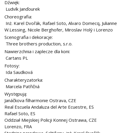
Dźwięk:
Ludvík Janďourek
Choreografia:
Inż. Karel Dvořák, Rafael Soto, Alvaro Domecq, Julianne
W.Lessing, Nicole Berghofer, Miroslav Holý i Lorenzo
Scenografia i dekoracje:
Three brothers production, s.r.o.
Nawierzchnia i zaplecze dla koni:
Cartans PL
Fotosy:
Ida Saudková
Charakteryzatorka:
Marcela Patřičná
Występują:
Janáčkova filharmonie Ostrava, CZE
Real Escuela Andaluza del Arte Ecuestre, ES
Rafael Soto, ES
Oddział Miejskiej Policji Konnej Ostrawa, CZE
Lorenzo, FRA