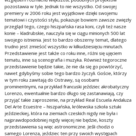
pozostawia w tyle. Jednak to nie wszystko. Od swojej
premiery w 2006 roku jest wyjątkowe dzięki swojemu
tematowi i czystości stylu, pokazuje bowiem zawsze zwięzły
przegląd tego, czego hiszpańska rasa koni, czyli też nasze
konie – kladrubskie, nauczyła się w ciągu minionych 500 lat
swojego istnienia. Jest to bardzo obszerny temat, dlatego
trudno jest zmieścić wszystko w kilkudziesięciu minutach.
Przedstawienie jest także co roku inne, różni się ujęciem
tematu, inne są scenografia i muzyka. Również tegoroczne
przedstawienie będzie takie, że nie da się go powtórzyć,
nawet gdybyśmy sobie tego bardzo życzyli. Goście, którzy
w tym roku zawitają do Ostrawy, są osobami
prominentnymi, na przykład francuski jeździec akrobatyczny
Lorenzo, ewentualnie bardzo długo się zastanawiają, czy
przyjąć takie zaproszenie, na przykład Real Escuela Andaluza
Del Arte Ecuestre – hiszpańska, królewska szkoła sztuki
jeździeckiej, która na ziemiach czeskich nigdy nie była i
najprawdopodobniej nigdy więcej nie będzie, koszty
przedstawienia są więc astronomiczne. Jeśli chodzi o
samego Lorenza, jeździec ten przy swoich występach