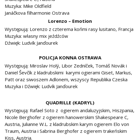
Muzyka: Mike Oldfield
Janáčkova filharmonie Ostrava
Lorenzo – Emotion
Występują: Lorenzo z czterema końmi rasy lusitano, Francja
Muzyka: własny mix jeźdźców
Dźwięk: Ludvík Janďourek
POLICJA KONNA OSTRAWA
Występują: Miroslav Holý, Libor Zedníček, Tomáš Novák i
Daniel Ševčík z kladrubskimi karymi ogierami Giset, Markus,
Patt oraz siwoszem Adlonem, wszyscy Republika Czeska
Muzyka i Dźwięk: Ludvík Janďourek
QUADRILLE (KADRYL)
Występują: Rafael Soto z ogierem andaluzyjskim, Hiszpania,
Nicole Berghofer z ogierem hanowerskim Shakespeare C,
Austria, Julianne W.L. z kladrubskim karym ogierem Elo von
Traum, Austria i Sabrina Berghofer z ogierem trakeńskim
Kiss, Austria.