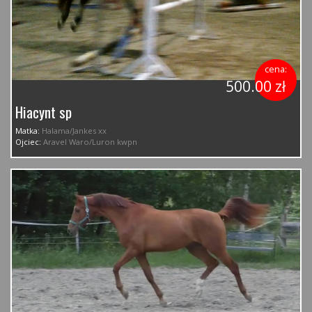
cena:
500.00 zł
Hiacynt sp
Matka:
Halama/Jankes xx
Ojciec:
Aravel Waro/Luron kwpn