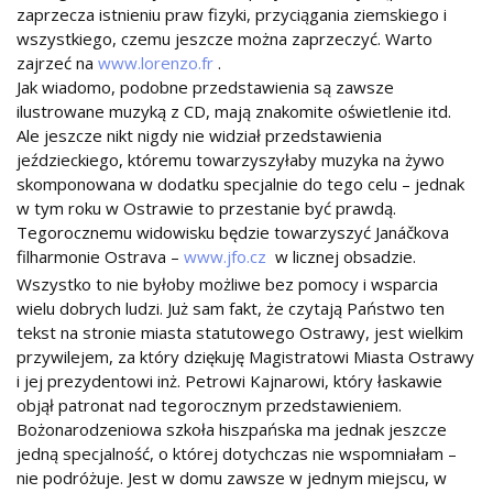
zaprzecza istnieniu praw fizyki, przyciągania ziemskiego i
wszystkiego, czemu jeszcze można zaprzeczyć. Warto
zajrzeć na
www.lorenzo.fr
.
Jak wiadomo, podobne przedstawienia są zawsze
ilustrowane muzyką z CD, mają znakomite oświetlenie itd.
Ale jeszcze nikt nigdy nie widział przedstawienia
jeździeckiego, któremu towarzyszyłaby muzyka na żywo
skomponowana w dodatku specjalnie do tego celu – jednak
w tym roku w Ostrawie to przestanie być prawdą.
Tegorocznemu widowisku będzie towarzyszyć Janáčkova
filharmonie Ostrava –
www.jfo.cz
w licznej obsadzie.
Wszystko to nie byłoby możliwe bez pomocy i wsparcia
wielu dobrych ludzi. Już sam fakt, że czytają Państwo ten
tekst na stronie miasta statutowego Ostrawy, jest wielkim
przywilejem, za który dziękuję Magistratowi Miasta Ostrawy
i jej prezydentowi inż. Petrowi Kajnarowi, który łaskawie
objął patronat nad tegorocznym przedstawieniem.
Bożonarodzeniowa szkoła hiszpańska ma jednak jeszcze
jedną specjalność, o której dotychczas nie wspomniałam –
nie podróżuje. Jest w domu zawsze w jednym miejscu, w