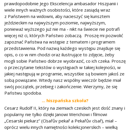
prawdopodobnie Jego Ekscelencja ambasador Hiszpanii i
wiele innych ważnych osobistości, które zasiądą wraz
z Państwem na widowni, aby nacieszyć się kunsztem
jeździeckim na najwyższym poziomie, najwyższym,
ponieważ wyższego już nie ma - nikt na świecie nie potrafi
więcej niż ci, których Państwo zobaczą. Proszę mi pozwolić
zapoznać Państwa na wstępie z tematem i programem
przedstawienia. Pod nazwą każdego występu znajduje się
opis, o co w nim chodzi oraz ilustrujące to zdjęcie, żeby
mogli sobie Państwo dobrze wyobrazić, co ich czeka. Proszę
o przeczytanie tekstów o występach w takiej kolejności, w
jakiej następują w programie, wszystkie są bowiem jakoś ze
sobą powiązane. Wtedy nasz wspólny wieczór będzie miał
swój początek, przebieg i zakończenie. Wierzymy, że się
Państwu spodoba.
... hiszpańska szkoła?
Cesarz Rudolf II, który na ziemiach czeskich jest dość znany i
popularny nie tylko dzięki Janowi Werichowi i filmowi
„Cesarski piekarz” (Císařův pekař a Pekařův císař), miał –
oprócz wielu innych namiętności kolekcjonerskich – wielką