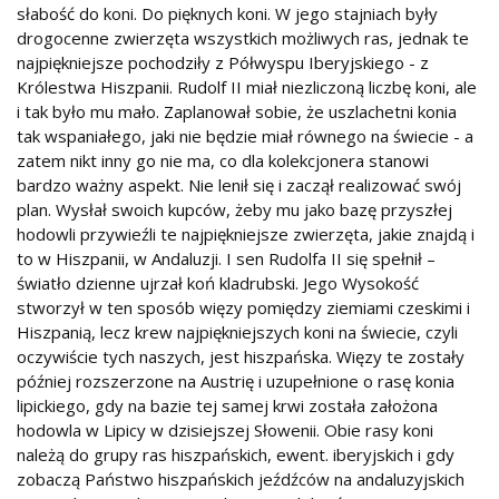
słabość do koni. Do pięknych koni. W jego stajniach były
drogocenne zwierzęta wszystkich możliwych ras, jednak te
najpiękniejsze pochodziły z Półwyspu Iberyjskiego - z
Królestwa Hiszpanii. Rudolf II miał niezliczoną liczbę koni, ale
i tak było mu mało. Zaplanował sobie, że uszlachetni konia
tak wspaniałego, jaki nie będzie miał równego na świecie - a
zatem nikt inny go nie ma, co dla kolekcjonera stanowi
bardzo ważny aspekt. Nie lenił się i zaczął realizować swój
plan. Wysłał swoich kupców, żeby mu jako bazę przyszłej
hodowli przywieźli te najpiękniejsze zwierzęta, jakie znajdą i
to w Hiszpanii, w Andaluzji. I sen Rudolfa II się spełnił –
światło dzienne ujrzał koń kladrubski. Jego Wysokość
stworzył w ten sposób więzy pomiędzy ziemiami czeskimi i
Hiszpanią, lecz krew najpiękniejszych koni na świecie, czyli
oczywiście tych naszych, jest hiszpańska. Więzy te zostały
później rozszerzone na Austrię i uzupełnione o rasę konia
lipickiego, gdy na bazie tej samej krwi została założona
hodowla w Lipicy w dzisiejszej Słowenii. Obie rasy koni
należą do grupy ras hiszpańskich, ewent. iberyjskich i gdy
zobaczą Państwo hiszpańskich jeźdźców na andaluzyjskich