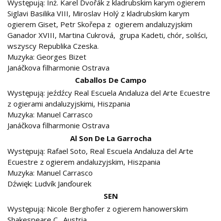
Występują: Inż. Karel Dvořák z kladrubskim karym ogierem
Siglavi Basilika VIII, Miroslav Holý z kladrubskim karym
ogierem Giset, Petr Skořepa z ogierem andaluzyjskim
Ganador XVIII, Martina Cukrová, grupa Kadeti, chór, soliści,
wszyscy Republika Czeska.
Muzyka: Georges Bizet
Janáčkova filharmonie Ostrava
Caballos De Campo
Występują: jeźdźcy Real Escuela Andaluza del Arte Ecuestre
z ogierami andaluzyjskimi, Hiszpania
Muzyka: Manuel Carrasco
Janáčkova filharmonie Ostrava
Al Son De La Garrocha
Występują: Rafael Soto, Real Escuela Andaluza del Arte
Ecuestre z ogierem andaluzyjskim, Hiszpania
Muzyka: Manuel Carrasco
Dźwięk: Ludvík Janďourek
SEN
Występują: Nicole Berghofer z ogierem hanowerskim
Shakespeare C., Austria