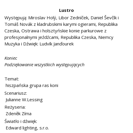
Lustro
Występują: Miroslav Holý, Libor Zedníček, Daniel Ševčík i
Tomáš Novák z kladrubskimi karymi ogierami, Republika
Czeska, Ostrawa i holsztyńskie konie parkurowe z
profesjonalnymi jeźdźcami, Republika Czeska, Niemcy
Muzyka i Dźwięk: Ludvík Janďourek
Koniec
Podziękowanie wszystkich występujących
Temat:
hiszpańska grupa ras koni
Scenariusz:
Julianne W.Lessing
Reżyseria:
Zdeněk Zíma
Światło i dźwięk:
Edward lighting, s.r.o.