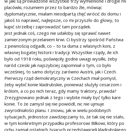
w jaki są prowadzone wszystkie trzy wymienione i drogie mi
placówki, rozumiem przez to bardzo źle, mówiąc
dyplomatycznie, miałam nieodpartą chęć wrócić do domu i
jakoś to naprawić, najlepsze, co mi przyszło do głowy, to
kupić strzelbę i zaprowadzić tam porządek.
Jest jednak coś, czego nie udałoby się sprawić nawet
zamierzonym przelaniem krwi. Ci bystrzy spośród Państwa
z pewnością odgadli, co – to ta duma z własnych koni, z
własnej bogatej historii i tradycji. Wszystkie rządy, ile ich
było od 1918 roku, poświęciły godne uwagi wysiłki, żeby
naród czeski jak najszybciej zapomniał o tym, co było
wcześniej, to samo dotyczy zarówno Austrii, jak i Czech.
Pierwszy rząd demokratyczny w Czechach miał pomysł,
żeby wybić konie kladrubskie, ponieważ służyły cesarzom i
królom, a co po nich teraz, gdy mamy traktory, prawda?
Zrezygnowano jednak z tego i wybite miały być tylko kare
konie. To że zamysł się nie powiódł, nic nie ujmuje
zwyrodniałości planu. I znowu, jak w wielu podobnych
sytuacjach, jednostce zawdzięczamy to, że tak się nie stało,
w tym konkretnym przypadku profesorowi Bilkowi, który po
cichu zagnał ostatnich żyjących przedstawicieli kladrubskiego