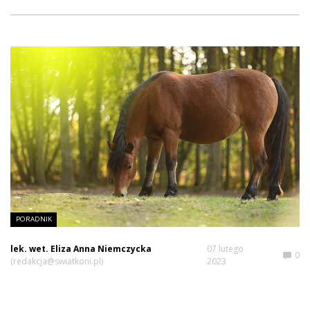
PORADNIK
lek. wet. Eliza Anna Niemczycka
07 lutego
0
(redakcja@swiatkoni.pl)
2023