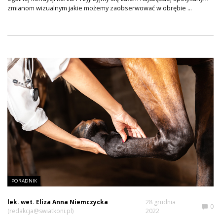
zmianom wizualnym jakie możemy zaobserwować w obrębie ...
PORADNIK
lek. wet. Eliza Anna Niemczycka
28 grudnia
0
(redakcja@swiatkoni.pl)
2022