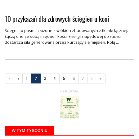
10 przykazań dla zdrowych ścięgien u koni
Ścięgna to pasma złożone z włókien zbudowanych z tkanki łącznej.
Łączą one ze sobą mięśnie i kości. Energii napędowej do ruchu
dostarcza siła generowana przez kurczący się mięsień. Rolą ...
«
Pierwsza
‹
Poprzednia
1
2
3
4
5
6
7
›
Następna
»
Ostatnia
REKLAMA
W TYM TYGODNIU