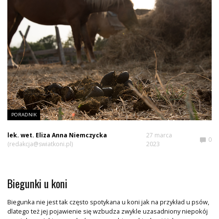
PORADNIK
lek. wet. Eliza Anna Niemczycka
27 marca
0
(redakcja@swiatkoni.pl)
2023
Biegunki u koni
Biegunka nie jest tak często spotykana u koni jak na przykład u psów,
dlatego też jej pojawienie się wzbudza zwykle uzasadniony niepokój