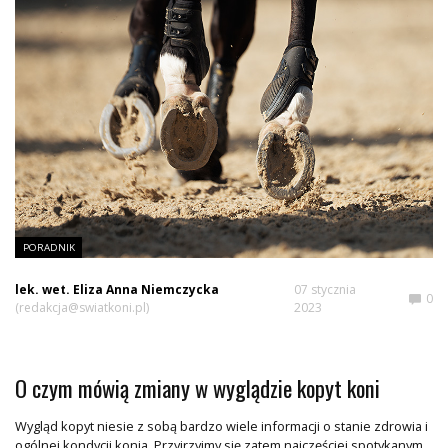
PORADNIK
lek. wet. Eliza Anna Niemczycka
07 stycznia
0
(redakcja@swiatkoni.pl)
2023
O czym mówią zmiany w wyglądzie kopyt koni
Wygląd kopyt niesie z sobą bardzo wiele informacji o stanie zdrowia i
ogólnej kondycji konia. Przyjrzyjmy się zatem najczęściej spotykanym