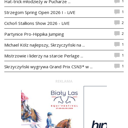
1
Hat-trick młodzieży w Pucharze ...
1
Strzegom Spring Open 2026 I - LiVE
2
Cichoń Stallions Show 2026 - LiVE
2
Partynice Pro-Hippika Jumping
1
Michael Kölz najlepszy, Skrzyczyński na ...
1
Mistrzowie i liderzy na starcie Perlage ...
1
Skrzyczyński wygrywa Grand Prix CSN3* w ...
REKLAMA