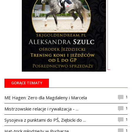
GORĄCE TEMATY
1
ME Hagen: Zero dla Magdaleny i Marcela
1
Mistrzowskie relacje i rywalizacja - ...
1
Sysojeva z punktami do PŚ, Ziębicki do ...
1
Hat-trick młodzieży w Pucharze ...