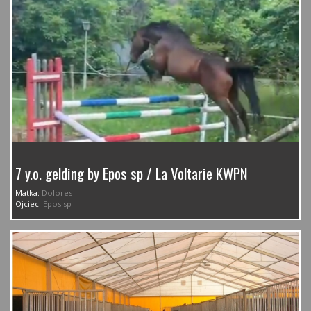
7 y.o. gelding by Epos sp / La Voltarie KWPN
Matka:
Dolores
Ojciec:
Epos sp