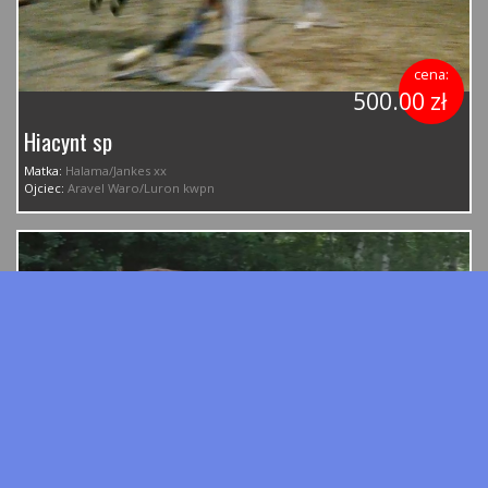
cena:
500.00 zł
Hiacynt sp
Matka:
Halama/Jankes xx
Ojciec:
Aravel Waro/Luron kwpn