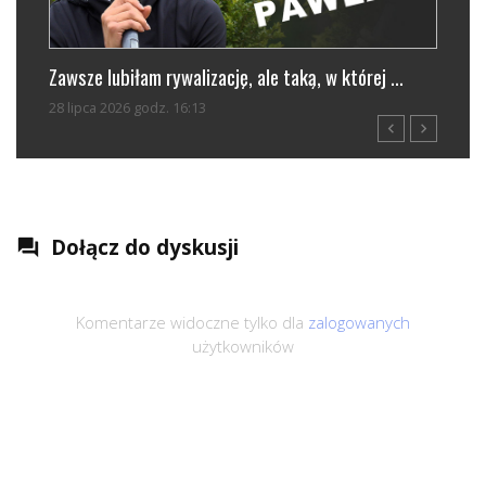
Zawsze lubiłam rywalizację, ale taką, w której ...
Trwają zap
28 lipca 2026 godz. 16:13
29 lipca 202
navigate_before
navigate_next
Dołącz do dyskusji
question_answer
Komentarze widoczne tylko dla
zalogowanych
użytkowników