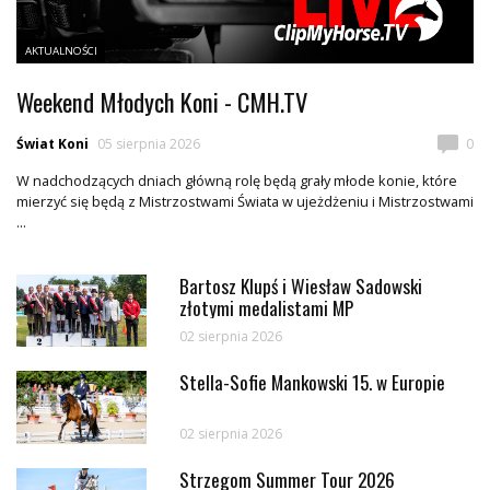
AKTUALNOŚCI
Weekend Młodych Koni - CMH.TV
Świat Koni
05 sierpnia 2026
0
W nadchodzących dniach główną rolę będą grały młode konie, które
mierzyć się będą z Mistrzostwami Świata w ujeżdżeniu i Mistrzostwami
...
Bartosz Klupś i Wiesław Sadowski
złotymi medalistami MP
02 sierpnia 2026
Stella-Sofie Mankowski 15. w Europie
02 sierpnia 2026
Strzegom Summer Tour 2026