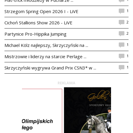
Hat-trick młodzieży w Pucharze ...
1
Strzegom Spring Open 2026 I - LiVE
2
Cichoń Stallions Show 2026 - LiVE
2
Partynice Pro-Hippika Jumping
1
Michael Kölz najlepszy, Skrzyczyński na ...
1
Mistrzowie i liderzy na starcie Perlage ...
1
Skrzyczyński wygrywa Grand Prix CSN3* w ...
REKLAMA