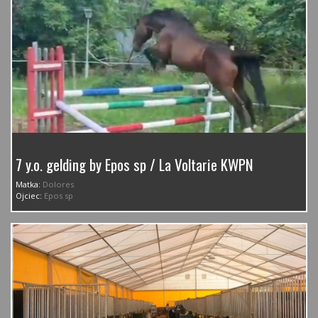
7 y.o. gelding by Epos sp / La Voltarie KWPN
Matka:
Dolores
Ojciec:
Epos sp