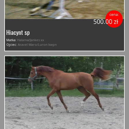
cena:
500.00 zł
Hiacynt sp
Matka:
Halama/Jankes xx
Ojciec:
Aravel Waro/Luron kwpn