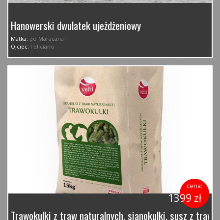
Hanowerski dwulatek ujeżdżeniowy
Matka:
po Maracana
Ojciec:
Feliciano
cena:
1399 zł
Trawokulki z traw naturalnych, sianokulki, susz z traw 