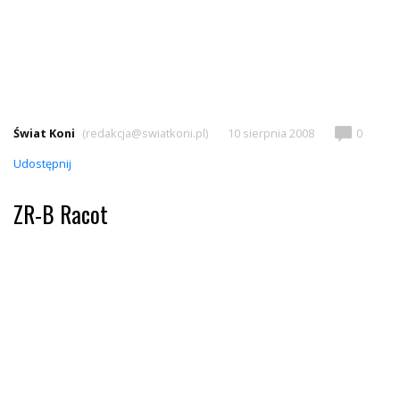
Świat Koni
(redakcja@swiatkoni.pl)
10 sierpnia 2008
0
Udostępnij
ZR-B Racot