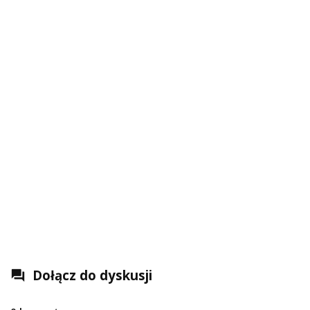
Dołącz do dyskusji
question_answer