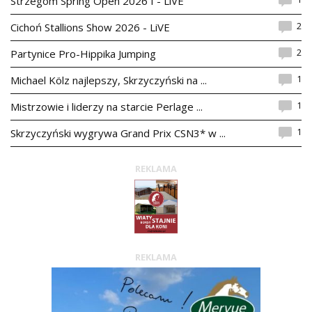
Strzegom Spring Open 2026 I - LiVE
2
Cichoń Stallions Show 2026 - LiVE
2
Partynice Pro-Hippika Jumping
1
Michael Kölz najlepszy, Skrzyczyński na ...
1
Mistrzowie i liderzy na starcie Perlage ...
1
Skrzyczyński wygrywa Grand Prix CSN3* w ...
REKLAMA
REKLAMA