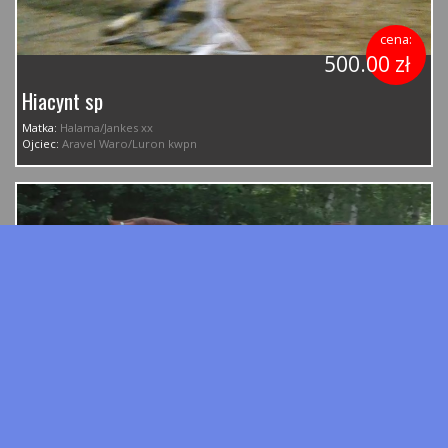
cena:
500.00 zł
Hiacynt sp
Matka:
Halama/Jankes xx
Ojciec:
Aravel Waro/Luron kwpn