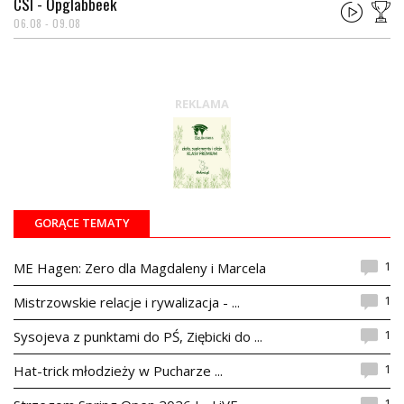
CSI - Opglabbeek
06.08 - 09.08
REKLAMA
GORĄCE TEMATY
1
ME Hagen: Zero dla Magdaleny i Marcela
1
Mistrzowskie relacje i rywalizacja - ...
1
Sysojeva z punktami do PŚ, Ziębicki do ...
1
Hat-trick młodzieży w Pucharze ...
1