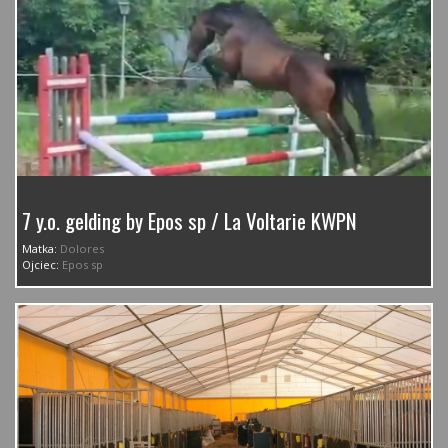
7 y.o. gelding by Epos sp / La Voltarie KWPN
Matka:
Dolores
Ojciec:
Epos sp