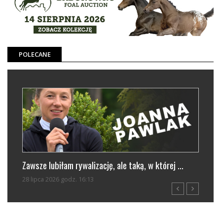
POLECANE
Zawsze lubiłam rywalizację, ale taką, w której ...
Trwa
28 lipca 2026 godz. 16:13
29 li
navigate_before
navigate_next