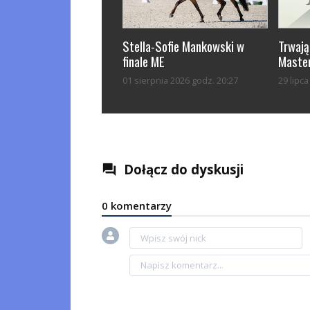
Stella-Sofie Mankowski w
Trwają
finale ME
Master
01 sierpnia 2026 godz. 20:27
29 lipc
Dołącz do dyskusji
question_answer
0 komentarzy