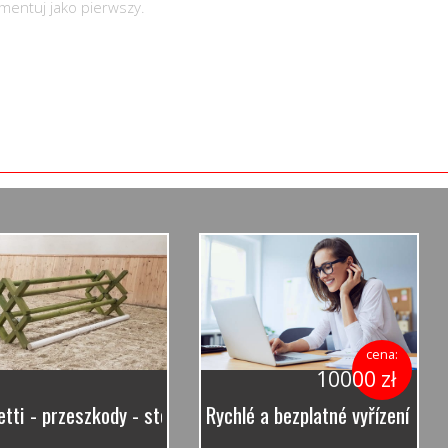
mentuj jako pierwszy.
cena:
10000 zł
etti - przeszkody - stojaki treningowe - konkursowe dragi 
Rychlé a bezplatné vyřízení půjč