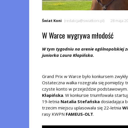
Świat Koni
(redakcja@swiatkoni.pl)
28 maja 2
W Warce wygrywa młodość
W tym tygodniu na arenie ogólnopolskiej z
juniorka Laura Kłapińska.
Grand Prix w Warce było konkursem zwykły
Ostateczna walka rozegrała się pomiędzy 
czyste konto w przejeździe podstawowym. Na
Kłapińska
. W konkursie triumfowała start
19-letnia
Natalia Stefańska
dosiadająca b
trzecim miejscu uplasowała się 22-letnia
Wi
rasy KWPN
FAMEUS-OLT
.