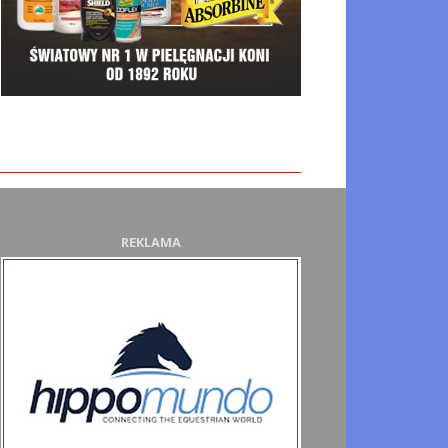
REKLAMA
listwy kłódki akcesoria
ky.