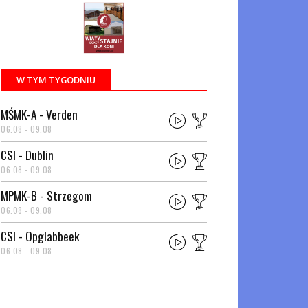
W TYM TYGODNIU
MŚMK-A - Verden
06.08 - 09.08
CSI - Dublin
06.08 - 09.08
MPMK-B - Strzegom
06.08 - 09.08
CSI - Opglabbeek
06.08 - 09.08