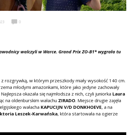
023
0
awodnicy walczyli w Warce. Grand Prix ZO-B1* wygrała tu
 z rozgrywką, w którym przeszkody miały wysokość 140 cm.
trzema młodymi amazonkami, które jako jedyne zachowały
jlepsza okazała się najmłodsza z nich, czyli juniorka
Laura
ując na oldenburskim wałachu
ZIRADO
. Miejsce drugie zajęła
elgijskiego wałacha
KAPUCIJN V/D DONKHOEVE
, a na
ktoria Leszek-Karwańska
, która startowała na ogierze