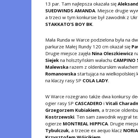
13 par. Tam najlepsza okazała się
Aleksand
SUEDWINDS AMANDA
. Miejsce drugie wy
a trzeci w tym konkursie był zawodnik z Uk
STAKKATO’S BOY BK
.
Mała Runda w Warce podzielona była na dw
parkurze Małej Rundy 120 cm okazał się
Pa
Drugie miejsce zajęła
Nina Oleszkiewicz
na
Siejek
na holsztyńskim wałachu
CAMPINO 
Malewska
razem z oldenburskim wałache
Romanowska
startująca na wielkopolskiej 
na klaczy rasy SP
COLA LADY
.
W Warce rozegrano także dwa konkursy ded
ogier rasy SP
CASCADERO
i
Vitali Charadn
Grzegorzem Kubiakiem
, a trzecie oldenb
Kostrzewski
. Ten sam zawodnik wygrał też
ogierze
MONTREAL HIPPICA
. Drugie miejs
Tybulczuk
, a trzecie ex aequo klacz
NORI
Krzysztofem Wójcikiem
.