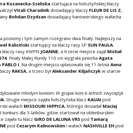
ra Kozanecka-Szeliska
startująca na holsztyńskiej klaczy
walczył
Vitali Charadnik
dosiadający klaczy
FLEUR DE LIS Z
,
rainy
Bohdan Dzydzan
dosiadający hanowerskiego wałacha
a poziomy i tym samym rozegrano dwa finały. Najlepszy na
weł Kaliciński
startujący na klaczy rasy SP
SUN PAULA
.
 klaczy rasy KWPN
JOANNE
, a trzecie miejsce zajął
Michał
574
. Finały Małej Rundy 110 cm wygrała juniorka
Agata
m
PABLO I
. Na drugim miejscu uplasowała się 11-letnia
Anna
klaczy
RAKSA
, a trzeci był
Aleksander Kiljańczyk
w starcie
ykowane młodym koniom. W grupie koni 6-letnich zwyciężyli
ik
. Drugie miejsce zajęła holsztyńska klacz
KAUAI
pod
urski wałach
MISSOURI HIPPICA
, którego dosiadał
Maciej
 konkurs dla 5-latków, gdzie startował na oldenburskim
ce zajęła tu klacz
GIRO DE LALUNA VRS
pod
Tamarą
ANE
pod
Cezarym Kalinowskim
i wałach
NASHVILLE EH
pod