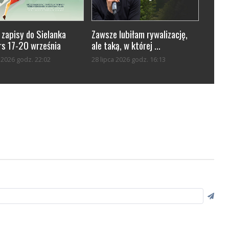
 zapisy do Sielanka
Zawsze lubiłam rywalizację,
s 17-20 września
ale taką, w której ...
a 2026 godz. 22:02
28 lipca 2026 godz. 16:13