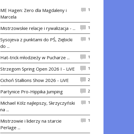
1
ME Hagen: Zero dla Magdaleny i
Marcela
1
Mistrzowskie relacje i rywalizacja - ...
1
Sysojeva z punktami do PŚ, Ziębicki
do ...
1
Hat-trick młodzieży w Pucharze ...
1
Strzegom Spring Open 2026 I - LiVE
2
Cichoń Stallions Show 2026 - LiVE
2
Partynice Pro-Hippika Jumping
1
Michael Kölz najlepszy, Skrzyczyński
na ...
1
Mistrzowie i liderzy na starcie
Perlage ...