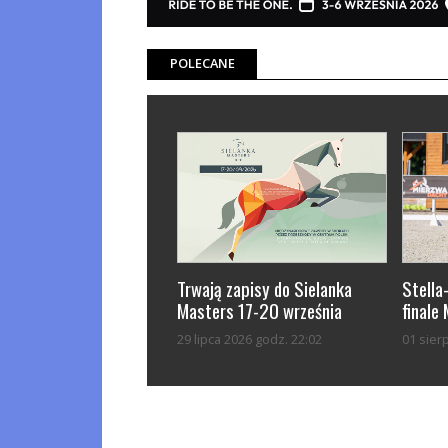
POLECANE
Trwają zapisy do Sielanka
Stella
Masters 17-20 września
finale
29 lipca 2026 godz. 22:02
01 sier