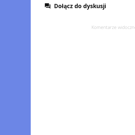
Dołącz do dyskusji
question_answer
Komentarze widoczne