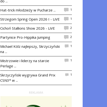
do ...
1
Hat-trick młodzieży w Pucharze ...
1
Strzegom Spring Open 2026 I - LiVE
2
Cichoń Stallions Show 2026 - LiVE
2
Partynice Pro-Hippika Jumping
1
Michael Kölz najlepszy, Skrzyczyński
na ...
1
Mistrzowie i liderzy na starcie
Perlage ...
1
Skrzyczyński wygrywa Grand Prix
CSN3* w ...
REKLAMA