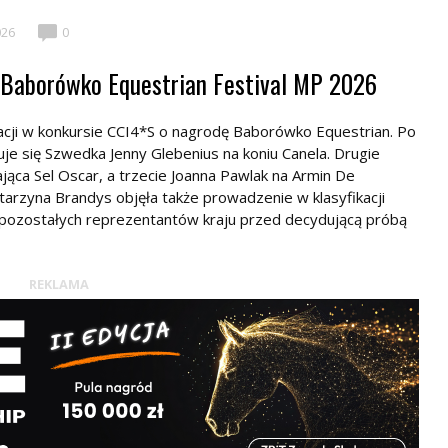
026
0
- Baborówko Equestrian Festival MP 2026
cji w konkursie CCI4*S o nagrodę Baborówko Equestrian. Po
e się Szwedka Jenny Glebenius na koniu Canela. Drugie
ąca Sel Oscar, a trzecie Joanna Pawlak na Armin De
tarzyna Brandys objęła także prowadzenie w klasyfikacji
 pozostałych reprezentantów kraju przed decydującą próbą
REKLAMA