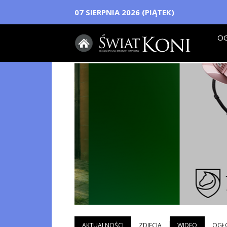
07 SIERPNIA 2026 (PIĄTEK)
OG
AKTUALNOŚCI
ZDJECIA
WIDEO
OGŁ