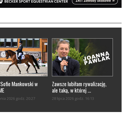
-Sofie Mankowski w
Zawsze lubiłam rywalizację,
 ME
ale taką, w której ...
pnia 2026 godz. 20:27
28 lipca 2026 godz. 16:13