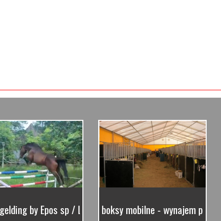
. gelding by Epos sp / La Voltarie KWPN
boksy mobilne - wynajem produ