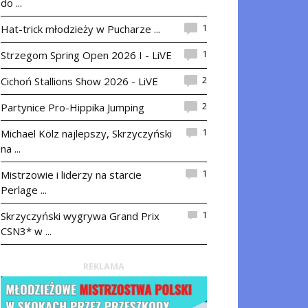
do ...
1
Hat-trick młodzieży w Pucharze ...
1
Strzegom Spring Open 2026 I - LiVE
2
Cichoń Stallions Show 2026 - LiVE
2
Partynice Pro-Hippika Jumping
1
Michael Kölz najlepszy, Skrzyczyński
na ...
1
Mistrzowie i liderzy na starcie
Perlage ...
1
Skrzyczyński wygrywa Grand Prix
CSN3* w ...
REKLAMA