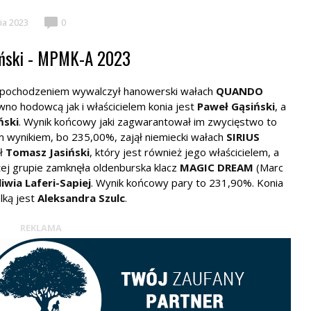
ia 2023
0
iński - MPMK-A 2023
ym pochodzeniem wywalczył hanowerski wałach
QUANDO
no hodowcą jak i właścicielem konia jest
Paweł Gąsiński
, a
ński
. Wynik końcowy jaki zagwarantował im zwycięstwo to
m wynikiem, bo 235,00%, zajął niemiecki wałach
SIRIUS
ał
Tomasz Jasiński
, który jest również jego właścicielem, a
tej grupie zamknęła oldenburska klacz
MAGIC DREAM
(Marc
liwia Laferi-Sapiej
. Wynik końcowy pary to 231,90%. Konia
lką jest
Aleksandra Szulc
.
REKLAMA