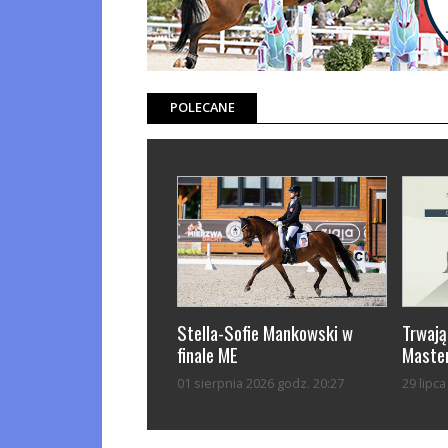
POLECANE
Stella-Sofie Mankowski w
Trwają
finale ME
Master
01 sierpnia 2026 godz. 20:27
29 lipc