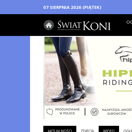
07 SIERPNIA 2026 (PIĄTEK)
OG
AKTUALNOŚCI
ZDJECIA
WIDEO
OGŁ