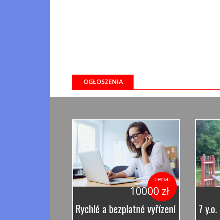
OGŁOSZENIA
cena:
10000 zł
Rychlé a bezplatné vyřízení půjčky.
7 y.o