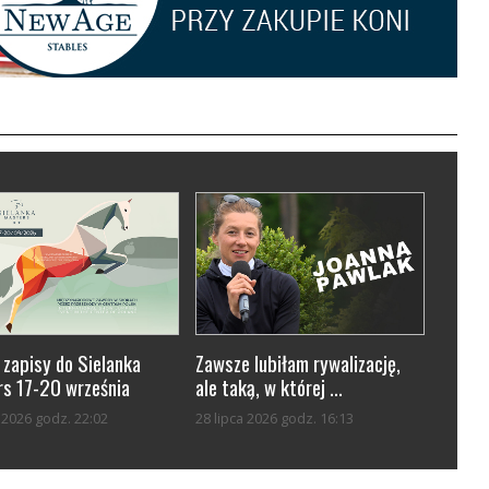
 zapisy do Sielanka
Zawsze lubiłam rywalizację,
s 17-20 września
ale taką, w której ...
a 2026 godz. 22:02
28 lipca 2026 godz. 16:13