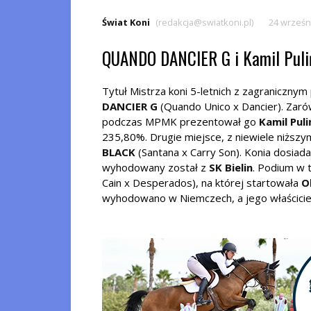
Świat Koni
(redakcja@swiatkoni.pl)
24 wrześn
QUANDO DANCIER G i Kamil Pul
Tytuł Mistrza koni 5-letnich z zagraniczn
DANCIER G
(Quando Unico x Dancier). Zarów
podczas MPMK prezentował go
Kamil Puli
235,80%. Drugie miejsce, z niewiele niższy
BLACK
(Santana x Carry Son). Konia dosiad
wyhodowany został z
SK Bielin
. Podium w 
Cain x Desperados), na której startowała
O
wyhodowano w Niemczech, a jego właścicie