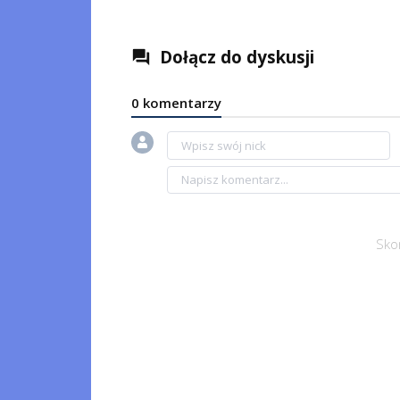
Dołącz do dyskusji
question_answer
0 komentarzy
Sko