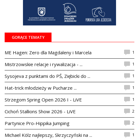
GORĄCE TEMATY
1
ME Hagen: Zero dla Magdaleny i Marcela
1
Mistrzowskie relacje i rywalizacja - ...
1
Sysojeva z punktami do PŚ, Ziębicki do ...
1
Hat-trick młodzieży w Pucharze ...
1
Strzegom Spring Open 2026 I - LiVE
2
Cichoń Stallions Show 2026 - LiVE
2
Partynice Pro-Hippika Jumping
1
Michael Kölz najlepszy, Skrzyczyński na ...