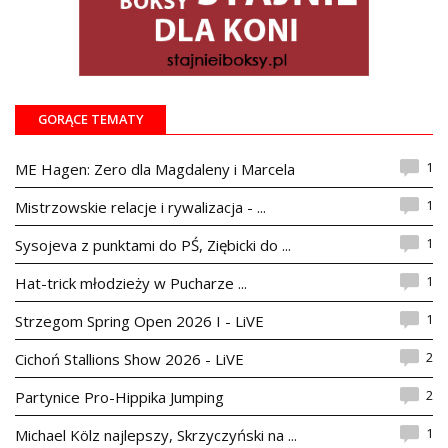
GORĄCE TEMATY
1
ME Hagen: Zero dla Magdaleny i Marcela
1
Mistrzowskie relacje i rywalizacja - ...
1
Sysojeva z punktami do PŚ, Ziębicki do ...
1
Hat-trick młodzieży w Pucharze ...
1
Strzegom Spring Open 2026 I - LiVE
2
Cichoń Stallions Show 2026 - LiVE
2
Partynice Pro-Hippika Jumping
1
Michael Kölz najlepszy, Skrzyczyński na ...