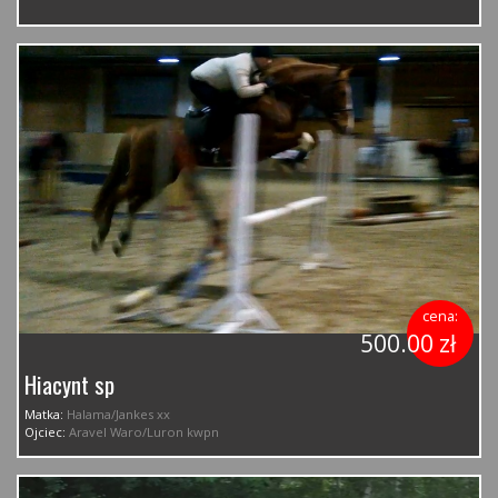
cena:
500.00 zł
Hiacynt sp
Matka:
Halama/Jankes xx
Ojciec:
Aravel Waro/Luron kwpn