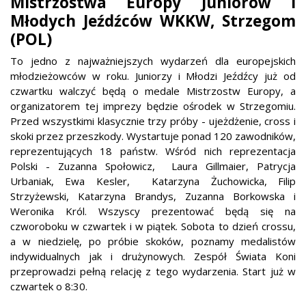
Mistrzostwa Europy Juniorów i
Młodych Jeźdźców WKKW, Strzegom
(POL)
To jedno z najważniejszych wydarzeń dla europejskich
młodzieżowców w roku. Juniorzy i Młodzi Jeźdźcy już od
czwartku walczyć będą o medale Mistrzostw Europy, a
organizatorem tej imprezy będzie ośrodek w Strzegomiu.
Przed wszystkimi klasycznie trzy próby - ujeżdżenie, cross i
skoki przez przeszkody. Wystartuje ponad 120 zawodników,
reprezentujących 18 państw. Wśród nich reprezentacja
Polski - Zuzanna Społowicz, Laura Gillmaier, Patrycja
Urbaniak, Ewa Kesler, Katarzyna Żuchowicka, Filip
Strzyżewski, Katarzyna Brandys, Zuzanna Borkowska i
Weronika Król. Wszyscy prezentować będą się na
czworoboku w czwartek i w piątek. Sobota to dzień crossu,
a w niedzielę, po próbie skoków, poznamy medalistów
indywidualnych jak i drużynowych. Zespół Świata Koni
przeprowadzi pełną relację z tego wydarzenia. Start już w
czwartek o 8:30.