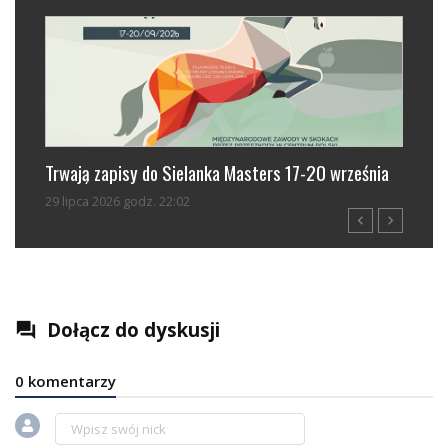
nka Masters 17-20 września
Zawsze lubiłam rywalizację, ale taką
28 lipca 2026 godz. 16:13
navigate_before
navigate_next
Dołącz do dyskusji
question_answer
0 komentarzy