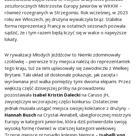
zeszłorocznych Mistrzostw Europy Juniorów w WKKW –
również rozegranych w Strzegomiu. Rok wcześniej, w 2023
roku we Włoszech, jej drużyna wywalczyła brąz. Stabilna
forma reprezentacji Francji w ostatnich sezonach pozwala
sądzić, że i tym razem będą liczyć się w walce o najwyższe
lokaty.
W rywalizacji Młodych Jeźdźców to Niemki zdominowały
czołówkę – pierwsze trzy miejsca należą do reprezentantek
tego kraju, tuż za nimi uplasowały się zawodniczki z Wielkiej
Brytanii. Taki układ sił doskonale pokazuje, jak zacięta i
wyrównana jest walka pomiędzy tymi dwoma ekipami. Przez
większą część dzisiejszej próby na prowadzeniu
pozostawała
Isabel Kristin Dalecki
na Caruso JH,
zwyciężczyni wczorajszej części konkursu. Ostatecznie
jednak musiała ustąpić miejsca swojej koleżance z drużyny –
Hannah Busch
na Crystal-Annabell, ubiegłorocznej mistrzyni
Europy w kategorii juniorów, która dziś potwierdziła swoją
wysoką formę również w starszej kategorii wiekowej.
Trzecie miejsce przypadło kolejnej Niemce –
Isabelli von