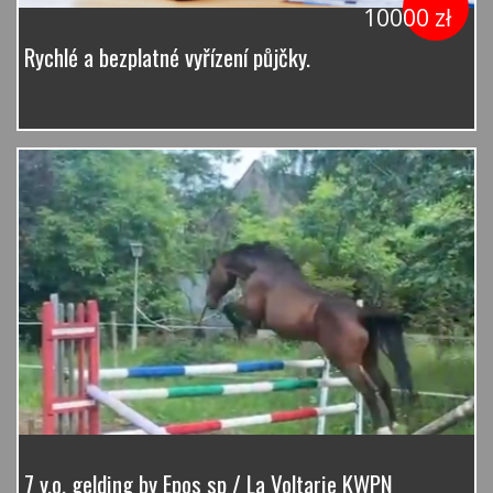
10000 zł
Rychlé a bezplatné vyřízení půjčky.
7 y.o. gelding by Epos sp / La Voltarie KWPN