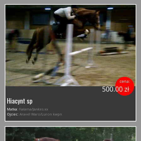
cena:
500.00 zł
Hiacynt sp
Matka:
Halama/Jankes xx
Ojciec:
Aravel Waro/Luron kwpn