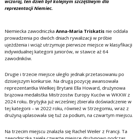
wczoraj, ten dzień był kolejnym szczęśliwym dla
reprezentacji Niemiec.
Niemiecka zawodniczka
Anna-Maria Triskatis
nie oddała
prowadzenia po dwóch dniach rywalizacji w próbie
ujeżdżenia i wciąż utrzymuje pierwsze miejsce w klasyfikacji
indywidualnej kategorii juniorów, w stawce aż 64
zawodników.
Drugie i trzecie miejsce uległo jednak przetasowaniu po
dzisiejszym konkursie. Na drugą pozycję awansowała
reprezentantka Wielkiej Brytanii Ella Howard, drużynowa
brązowa medalistka Mistrzostw Europy Kuców w WKKW z
2024 roku
.
Brytyjka już wcześniej zbierała doświadczenie w
tej kategorii – w 2022 roku, również w Strzegomiu, wraz z
drużyną uplasowała się tuż za podium, na czwartym miejscu.
Na trzecim miejscu znalazła się Rachel Weiler z Francji. Ta
zawodniczka zajęła czwarte miejsce drużynowo podczas