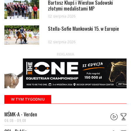
Bartosz Klupś i Wiesław Sadowski
złotymi medalistami MP
02 sierpnia 2026
Stella-Sofie Mankowski 15. w Europie
02 sierpnia 2026
REKLAMA
W TYM TYGODNIU
MŚMK-A - Verden
06.08 - 09.08