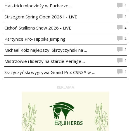
1
Hat-trick młodzieży w Pucharze ...
1
Strzegom Spring Open 2026 I - LiVE
2
Cichoń Stallions Show 2026 - LiVE
2
Partynice Pro-Hippika Jumping
1
Michael Kölz najlepszy, Skrzyczyński na ...
1
Mistrzowie i liderzy na starcie Perlage ...
1
Skrzyczyński wygrywa Grand Prix CSN3* w ...
REKLAMA