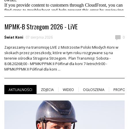
MPMK-B Strzegom 2026 - LiVE
Świat Koni
07 sierpnia 2026
0
Zapraszamy na transmisję LiVE z Mistrzostw Polski Młodych Koni w
skokach przez przeszkody, które w tym roku rozgrywane są na
terenie ośrodka Stragona Strzegom. Plan Transmisji: Sobota -
8.08.20268;00 - MPMK/PPMK II Półfinał dla koni 7-letnich9:00 -
MPMK/PPMK II Półfinał dla koni ...
AKTUALNOŚCI
ZDJECIA
WIDEO
OGŁOSZENIA
PROPOZY