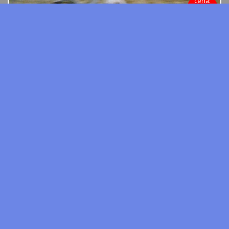
cena:
500.00 zł
Hiacynt sp
Matka:
Halama/Jankes xx
Ojciec:
Aravel Waro/Luron kwpn