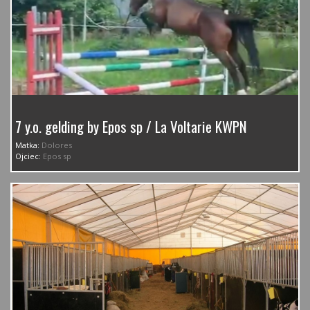
7 y.o. gelding by Epos sp / La Voltarie KWPN
Matka:
Dolores
Ojciec:
Epos sp