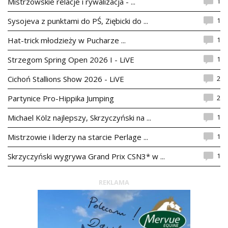
1
Mistrzowskie relacje i rywalizacja - ...
1
Sysojeva z punktami do PŚ, Ziębicki do ...
1
Hat-trick młodzieży w Pucharze ...
1
Strzegom Spring Open 2026 I - LiVE
2
Cichoń Stallions Show 2026 - LiVE
2
Partynice Pro-Hippika Jumping
1
Michael Kölz najlepszy, Skrzyczyński na ...
1
Mistrzowie i liderzy na starcie Perlage ...
1
Skrzyczyński wygrywa Grand Prix CSN3* w ...
REKLAMA