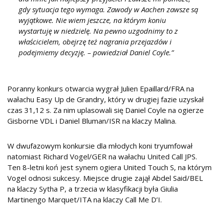
gdy sytuacja tego wymaga. Zawody w Aachen zawsze są
wyjątkowe. Nie wiem jeszcze, na którym koniu
wystartuję w niedzielę. Na pewno uzgodnimy to z
właścicielem, obejrzę też nagrania przejazdów i
podejmiemy decyzję. – powiedział Daniel Coyle.
Poranny konkurs otwarcia wygrał Julien Epaillard/FRA na
wałachu Easy Up de Grandry, który w drugiej fazie uzyskał
czas 31,12 s. Za nim uplasowali się Daniel Coyle na ogierze
Gisborne VDL i Daniel Bluman/ISR na klaczy Malina.
W dwufazowym konkursie dla młodych koni tryumfował
natomiast Richard Vogel/GER na wałachu United Call JPS.
Ten 8-letni koń jest synem ogiera United Touch S, na którym
Vogel odnosi sukcesy. Miejsce drugie zajął Abdel Said/BEL
na klaczy Sytha P, a trzecia w klasyfikacji była Giulia
Martinengo Marquet/ITA na klaczy Call Me D’I.