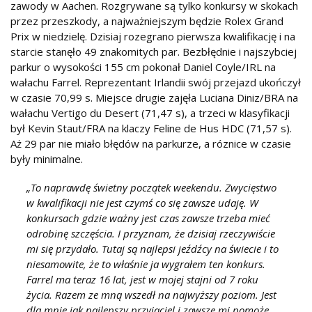
zawody w Aachen. Rozgrywane są tylko konkursy w skokach
przez przeszkody, a najważniejszym będzie Rolex Grand
Prix w niedzielę. Dzisiaj rozegrano pierwsza kwalifikację i na
starcie stanęło 49 znakomitych par. Bezbłędnie i najszybciej
parkur o wysokości 155 cm pokonał Daniel Coyle/IRL na
wałachu Farrel. Reprezentant Irlandii swój przejazd ukończył
w czasie 70,99 s. Miejsce drugie zajęła Luciana Diniz/BRA na
wałachu Vertigo du Desert (71,47 s), a trzeci w klasyfikacji
był Kevin Staut/FRA na klaczy Feline de Hus HDC (71,57 s).
Aż 29 par nie miało błędów na parkurze, a róznice w czasie
były minimalne.
To naprawdę świetny początek weekendu. Zwycięstwo
w kwalifikacji nie jest czymś co się zawsze udaję. W
konkursach gdzie ważny jest czas zawsze trzeba mieć
odrobinę szczęścia. I przyznam, że dzisiaj rzeczywiście
mi się przydało. Tutaj są najlepsi jeźdźcy na świecie i to
niesamowite, że to właśnie ja wygrałem ten konkurs.
Farrel ma teraz 16 lat, jest w mojej stajni od 7 roku
życia. Razem ze mną wszedł na najwyższy poziom. Jest
dla mnie jak najlepszy przyjaciel i zawsze mi pomoże,