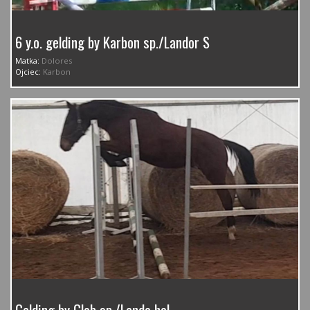
6 y.o. gelding by Karbon sp./Landor S
Matka:
Dolores
Ojciec:
Karbon
Gelding by Glob sp./Lando hol.