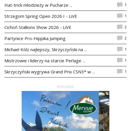
1
Hat-trick młodzieży w Pucharze ...
1
Strzegom Spring Open 2026 I - LiVE
2
Cichoń Stallions Show 2026 - LiVE
2
Partynice Pro-Hippika Jumping
1
Michael Kölz najlepszy, Skrzyczyński na ...
1
Mistrzowie i liderzy na starcie Perlage ...
1
Skrzyczyński wygrywa Grand Prix CSN3* w ...
REKLAMA