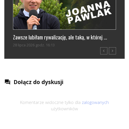
Zawsze lubiłam rywalizację, ale taką, w której ...
Trwaj
28 lipca 2026 godz. 16:13
29 lip
navigate_before
navigate_next
Dołącz do dyskusji
question_answer
Komentarze widoczne tylko dla
zalogowanych
użytkowników