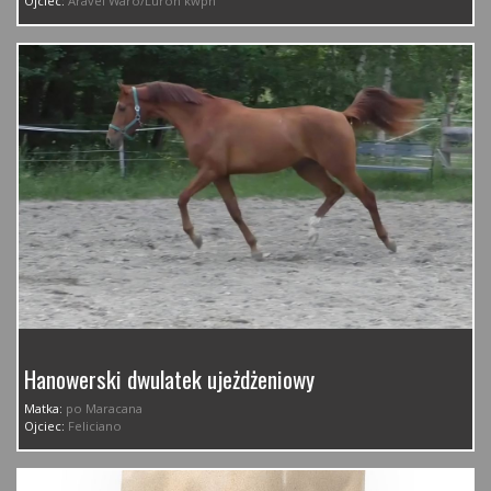
Ojciec:
Aravel Waro/Luron kwpn
Hanowerski dwulatek ujeżdżeniowy
Matka:
po Maracana
Ojciec:
Feliciano