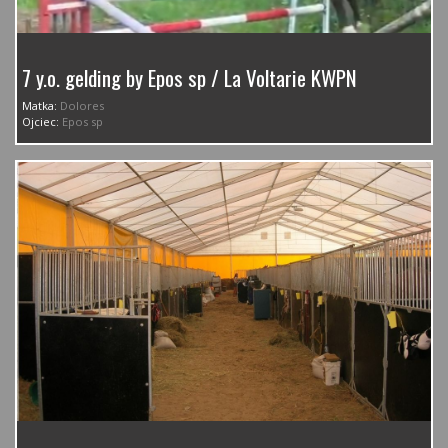
7 y.o. gelding by Epos sp / La Voltarie KWPN
Matka:
Dolores
Ojciec:
Epos sp