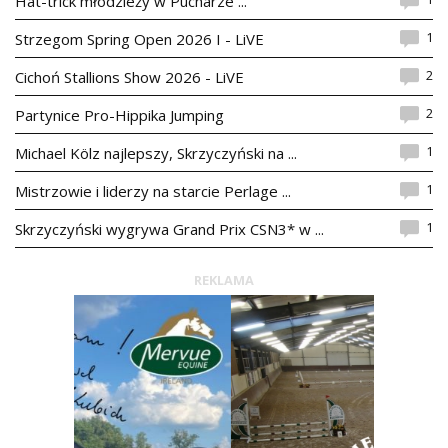
Hat-trick młodzieży w Pucharze ...
1
Strzegom Spring Open 2026 I - LiVE
2
Cichoń Stallions Show 2026 - LiVE
2
Partynice Pro-Hippika Jumping
1
Michael Kölz najlepszy, Skrzyczyński na ...
1
Mistrzowie i liderzy na starcie Perlage ...
1
Skrzyczyński wygrywa Grand Prix CSN3* w ...
REKLAMA