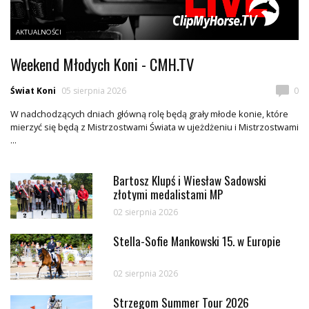
AKTUALNOŚCI
Weekend Młodych Koni - CMH.TV
Świat Koni
05 sierpnia 2026
0
W nadchodzących dniach główną rolę będą grały młode konie, które
mierzyć się będą z Mistrzostwami Świata w ujeżdżeniu i Mistrzostwami
...
Bartosz Klupś i Wiesław Sadowski
złotymi medalistami MP
02 sierpnia 2026
Stella-Sofie Mankowski 15. w Europie
02 sierpnia 2026
Strzegom Summer Tour 2026