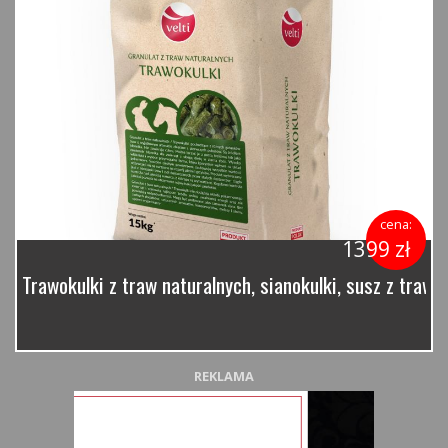
cena:
1399 zł
Trawokulki z traw naturalnych, sianokulki, susz z traw 
REKLAMA