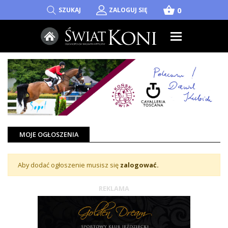
shopping_basket
0
SZUKAJ
ZALOGUJ SIĘ
MOJE OGŁOSZENIA
Aby dodać ogłoszenie musisz się
zalogować.
REKLAMA