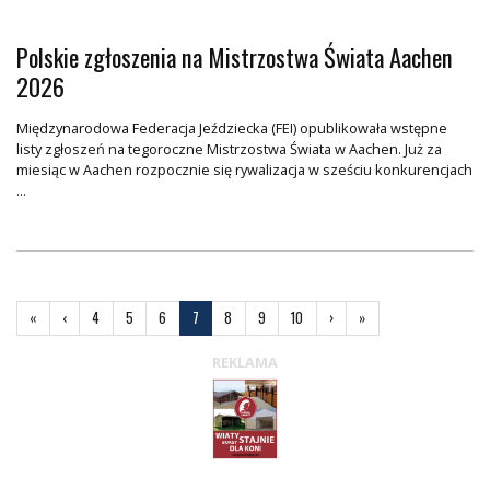
Polskie zgłoszenia na Mistrzostwa Świata Aachen
2026
Międzynarodowa Federacja Jeździecka (FEI) opublikowała wstępne
listy zgłoszeń na tegoroczne Mistrzostwa Świata w Aachen. Już za
miesiąc w Aachen rozpocznie się rywalizacja w sześciu konkurencjach
...
«
Pierwsza
‹
Poprzednia
4
5
6
7
8
9
10
›
Następna
»
Ostatnia
REKLAMA