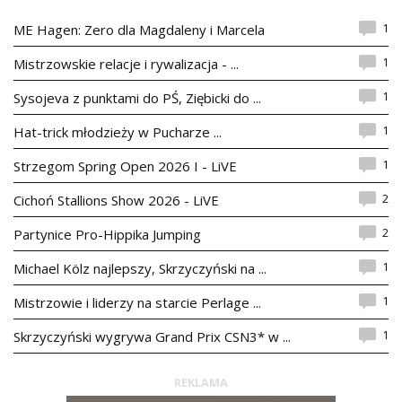
1
ME Hagen: Zero dla Magdaleny i Marcela
1
Mistrzowskie relacje i rywalizacja - ...
1
Sysojeva z punktami do PŚ, Ziębicki do ...
1
Hat-trick młodzieży w Pucharze ...
1
Strzegom Spring Open 2026 I - LiVE
2
Cichoń Stallions Show 2026 - LiVE
2
Partynice Pro-Hippika Jumping
1
Michael Kölz najlepszy, Skrzyczyński na ...
1
Mistrzowie i liderzy na starcie Perlage ...
1
Skrzyczyński wygrywa Grand Prix CSN3* w ...
REKLAMA