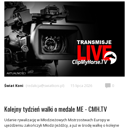
AKTUALNOŚCI
Świat Koni
(redakcja@swiatkoni.pl)
15 lipca 2026
0
Kolejny tydzień walki o medale ME - CMH.TV
Udanie rywalizację w Młodzieżowych Mistrzostwach Europy w
ujeżdżeniu zakończyli Młodzi Jeźdźcy, a już w środę walkę o kolejne