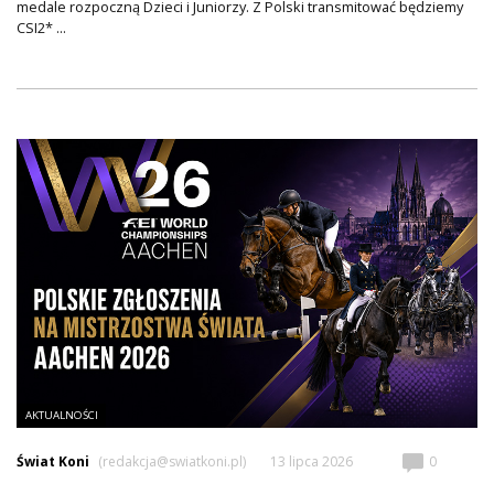
medale rozpoczną Dzieci i Juniorzy. Z Polski transmitować będziemy
CSI2* ...
AKTUALNOŚCI
Świat Koni
(redakcja@swiatkoni.pl)
13 lipca 2026
0