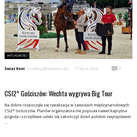
AKTUALNOŚCI
Świat Koni
(redakcja@swiatkoni.pl)
17 lipca 2026
0
CSI2* Gościszów: Wechta wygrywa Big Tour
Na dobre rozpoczęła się rywalizacja w zawodach międzynarodowych
CSI2* Gościszów. Planów organizatora nie popsuła nawet kapryśna
pogoda i szczęśliwie udało się zakończyć dzień polskim zwycięstwem
...