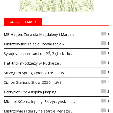
GORĄCE TEMATY
1
ME Hagen: Zero dla Magdaleny i Marcela
1
Mistrzowskie relacje i rywalizacja - ...
1
Sysojeva z punktami do PŚ, Ziębicki do ...
1
Hat-trick młodzieży w Pucharze ...
1
Strzegom Spring Open 2026 I - LiVE
2
Cichoń Stallions Show 2026 - LiVE
2
Partynice Pro-Hippika Jumping
1
Michael Kölz najlepszy, Skrzyczyński na ...
1
Mistrzowie i liderzy na starcie Perlage ...