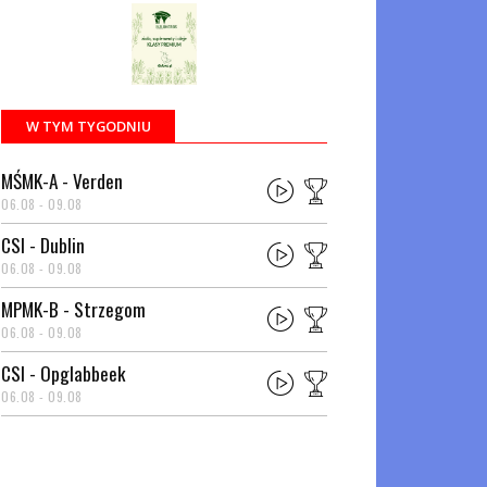
W TYM TYGODNIU
MŚMK-A - Verden
06.08 - 09.08
CSI - Dublin
06.08 - 09.08
MPMK-B - Strzegom
06.08 - 09.08
CSI - Opglabbeek
06.08 - 09.08