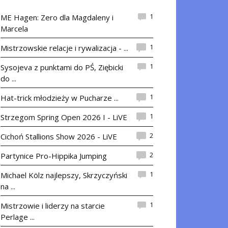
1
ME Hagen: Zero dla Magdaleny i
Marcela
1
Mistrzowskie relacje i rywalizacja - ...
1
Sysojeva z punktami do PŚ, Ziębicki
do ...
1
Hat-trick młodzieży w Pucharze ...
1
Strzegom Spring Open 2026 I - LiVE
2
Cichoń Stallions Show 2026 - LiVE
2
Partynice Pro-Hippika Jumping
1
Michael Kölz najlepszy, Skrzyczyński
na ...
1
Mistrzowie i liderzy na starcie
Perlage ...