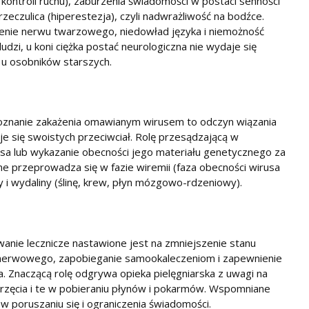
 kontroli ruchu), zaburzenia świadomości w postaci senności
zeczulica (hiperestezja), czyli nadwrażliwość na bodźce.
nie nerwu twarzowego, niedowład języka i niemożność
dzi, u koni ciężka postać neurologiczna nie wydaje się
 u osobników starszych.
poznanie zakażenia omawianym wirusem to odczyn wiązania
je się swoistych przeciwciał. Rolę przesądzającą w
usa lub wykazanie obecności jego materiału genetycznego za
 przeprowadza się w fazie wiremii (faza obecności wirusa
ny i wydaliny (ślinę, krew, płyn mózgowo-rdzeniowy).
nie lecznicze nastawione jest na zmniejszenie stanu
nerwowego, zapobieganie samookaleczeniom i zapewnienie
. Znaczącą rolę odgrywa opieka pielęgniarska z uwagi na
rzęcia i te w pobieraniu płynów i pokarmów. Wspomniane
 poruszaniu się i ograniczenia świadomości.