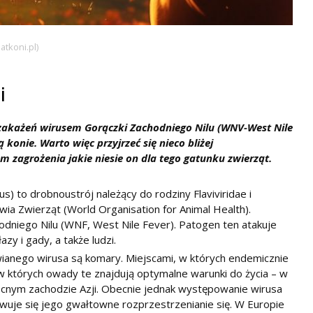
tkoni.pl)
i
 zakażeń wirusem Gorączki Zachodniego Nilu (WNV-West Nile
konie. Warto więc przyjrzeć się nieco bliżej
agrożenia jakie niesie on dla tego gatunku zwierząt.
s) to drobnoustrój należący do rodziny Flaviviridae i
wia Zwierząt (World Organisation for Animal Health).
niego Nilu (WNF, West Nile Fever). Patogen ten atakuje
azy i gady, a także ludzi.
nego wirusa są komary. Miejscami, w których endemicznie
w których owady te znajdują optymalne warunki do życia – w
nocnym zachodzie Azji. Obecnie jednak występowanie wirusa
wuje się jego gwałtowne rozprzestrzenianie się. W Europie