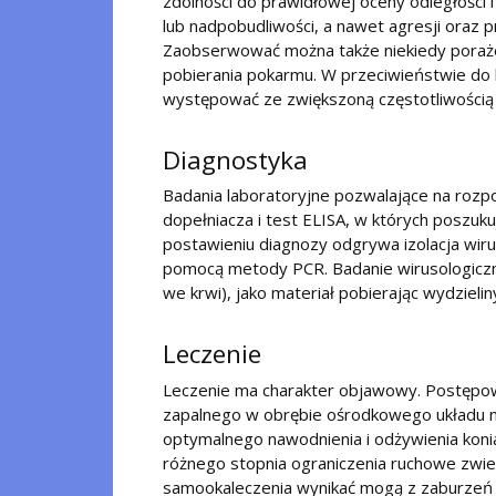
zdolności do prawidłowej oceny odległości i
lub nadpobudliwości, a nawet agresji oraz pr
Zaobserwować można także niekiedy poraże
pobierania pokarmu. W przeciwieństwie do lu
występować ze zwiększoną częstotliwością
Diagnostyka
Badania laboratoryjne pozwalające na roz
dopełniacza i test ELISA, w których poszuku
postawieniu diagnozy odgrywa izolacja wir
pomocą metody PCR. Badanie wirusologiczne
we krwi), jako materiał pobierając wydzieli
Leczenie
Leczenie ma charakter objawowy. Postępowa
zapalnego w obrębie ośrodkowego układu 
optymalnego nawodnienia i odżywienia konia
różnego stopnia ograniczenia ruchowe zwie
samookaleczenia wynikać mogą z zaburzeń w