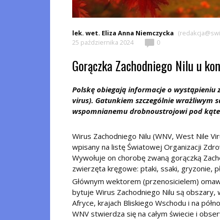
lek. wet. Eliza Anna Niemczycka
(redakcja@swia
25 października 2024
0
Gorączka Zachodniego Nilu u kon
Polskę obiegają informacje o wystąpieniu
virus). Gatunkiem szczególnie wrażliwym są 
wspomnianemu drobnoustrojowi pod kątem z
Wirus Zachodniego Nilu (WNV, West Nile Viru
wpisany na listę Światowej Organizacji Zdro
Wywołuje on chorobę zwaną gorączką Zachod
zwierzęta kręgowe: ptaki, ssaki, gryzonie, pł
Głównym wektorem (przenosicielem) omawia
bytuje Wirus Zachodniego Nilu są obszary, 
Afryce, krajach Bliskiego Wschodu i na pół
WNV stwierdza się na całym świecie i obser