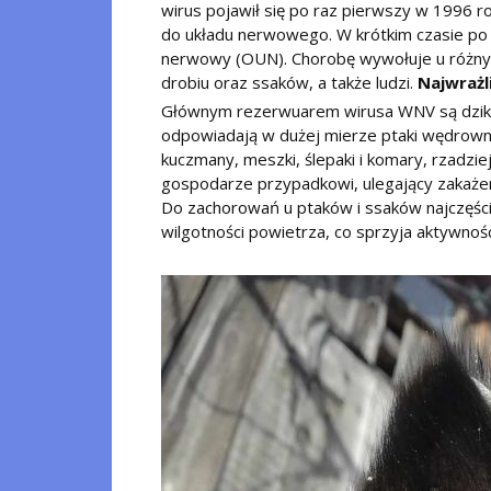
wirus pojawił się po raz pierwszy w 1996
do układu nerwowego. W krótkim czasie po 
nerwowy (OUN). Chorobę wywołuje u różnyc
drobiu oraz ssaków, a także ludzi.
Najwrażl
Głównym rezerwuarem wirusa WNV są dzikie 
odpowiadają w dużej mierze ptaki wędrown
kuczmany, meszki, ślepaki i komary, rzadziej
gospodarze przypadkowi, ulegający zakaże
Do zachorowań u ptaków i ssaków najczęści
wilgotności powietrza, co sprzyja aktywnoś