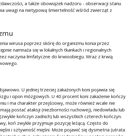
zdawczości, a także obowiązek nadzoru - obserwacji stanu
nia uwagi na nietypową śmiertelność wśród zwierząt z
izmu
nia wirusa poprzez skórę do organizmu konia przez
ępnie namnaża się w lokalnych tkankach i regionalnych
zez naczynia limfatyczne do krwioobiegu. Wraz z krwią
rwowego.
bjawowo. U jednej trzeciej zakażonych koni pojawia się
ózgu i opon mózgowych. U 40 procent koni zakażenie kończy
eniu i ma charakter przejściowy, może również wcale nie
mają postać ataksji (niezborności ruchowej), niedowładu lub
 (zwykle kończyn zadnich) lub wszystkich czterech kończyn.
wy, koń zwykle przyjmuje pozycję leżącą. Często do
ęśni i sztywność mięśni. Może pojawić się dysmetria (utrata