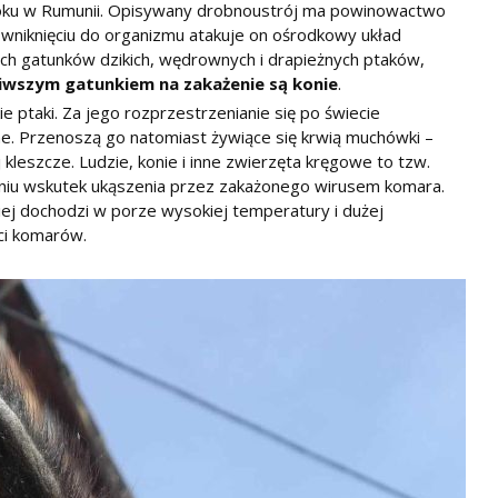
 roku w Rumunii. Opisywany drobnoustrój ma powinowactwo
wniknięciu do organizmu atakuje on ośrodkowy układ
h gatunków dzikich, wędrownych i drapieżnych ptaków,
iwszym gatunkiem na zakażenie są konie
.
ptaki. Za jego rozprzestrzenianie się po świecie
e. Przenoszą go natomiast żywiące się krwią muchówki –
 kleszcze. Ludzie, konie i inne zwierzęta kręgowe to tzw.
niu wskutek ukąszenia przez zakażonego wirusem komara.
ej dochodzi w porze wysokiej temperatury i dużej
ci komarów.