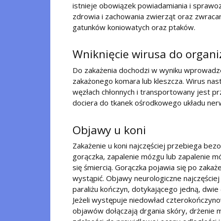
istnieje obowiązek powiadamiania i sprawo
zdrowia i zachowania zwierząt oraz zwraca
gatunków koniowatych oraz ptaków.
Wniknięcie wirusa do organ
Do zakażenia dochodzi w wyniku wprowadze
zakażonego komara lub kleszcza. Wirus nast
węzłach chłonnych i transportowany jest pr
dociera do tkanek ośrodkowego układu ne
Objawy u koni
Zakażenie u koni najczęściej przebiega bezo
gorączka, zapalenie mózgu lub zapalenie m
się śmiercią. Gorączka pojawia się po zakaż
wystąpić. Objawy neurologiczne najczęściej 
paraliżu kończyn, dotykającego jedną, dwie
Jeżeli występuje niedowład czterokończyno
objawów dołączają drgania skóry, drżenie mi