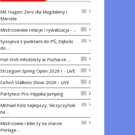
1
ME Hagen: Zero dla Magdaleny i
Marcela
1
Mistrzowskie relacje i rywalizacja - ...
1
Sysojeva z punktami do PŚ, Ziębicki
do ...
1
Hat-trick młodzieży w Pucharze ...
1
Strzegom Spring Open 2026 I - LiVE
2
Cichoń Stallions Show 2026 - LiVE
2
Partynice Pro-Hippika Jumping
1
Michael Kölz najlepszy, Skrzyczyński
na ...
1
Mistrzowie i liderzy na starcie
Perlage ...