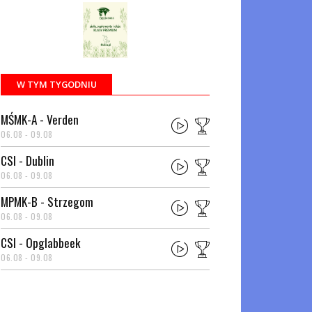
W TYM TYGODNIU
MŚMK-A - Verden
06.08 - 09.08
CSI - Dublin
06.08 - 09.08
MPMK-B - Strzegom
06.08 - 09.08
CSI - Opglabbeek
06.08 - 09.08