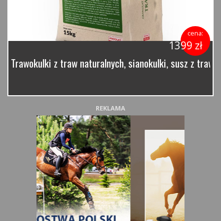
cena:
1399 zł
Trawokulki z traw naturalnych, sianokulki, susz z traw 
REKLAMA