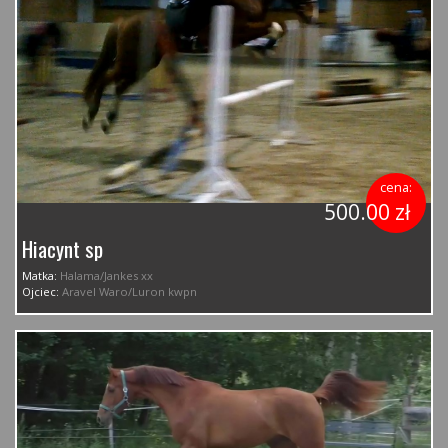
cena:
500.00 zł
Hiacynt sp
Matka:
Halama/Jankes xx
Ojciec:
Aravel Waro/Luron kwpn