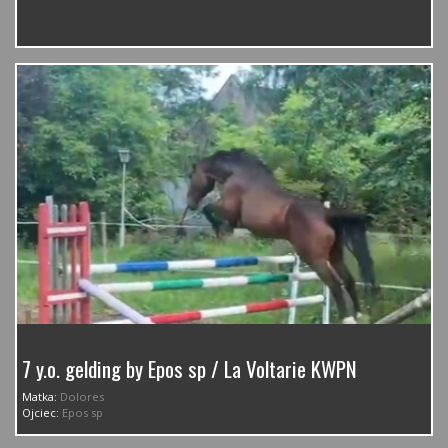
7 y.o. gelding by Epos sp / La Voltarie KWPN
Matka:
Dolores
Ojciec:
Epos sp