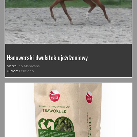
Hanowerski dwulatek ujeżdżeniowy
Matka:
po Maracana
Ojciec:
Feliciano