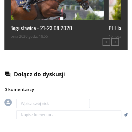
PLJ Jakubowice 2020
MP-
15 lipca 2020 godz. 14:46
23 w
navigate_before
navigate_next
Dołącz do dyskusji
question_answer
0 komentarzy