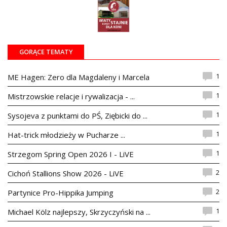
GORĄCE TEMATY
1
ME Hagen: Zero dla Magdaleny i Marcela
1
Mistrzowskie relacje i rywalizacja - ...
1
Sysojeva z punktami do PŚ, Ziębicki do ...
1
Hat-trick młodzieży w Pucharze ...
1
Strzegom Spring Open 2026 I - LiVE
2
Cichoń Stallions Show 2026 - LiVE
2
Partynice Pro-Hippika Jumping
1
Michael Kölz najlepszy, Skrzyczyński na ...